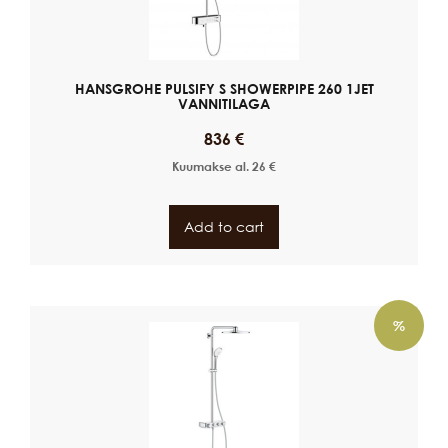
HANSGROHE PULSIFY S SHOWERPIPE 260 1JET
VANNITILAGA
836
€
Kuumakse al.
26
€
Add to cart
%