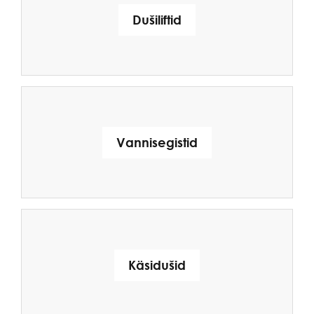
Dušiliftid
Vannisegistid
Käsidušid