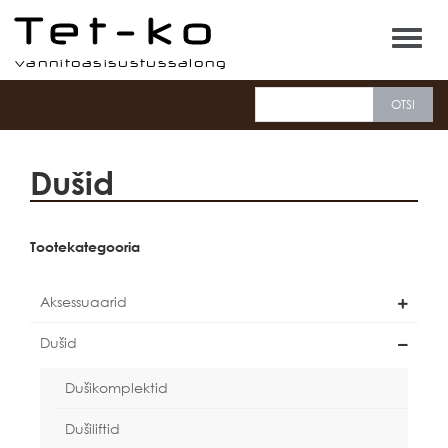
Tet-ko
Dušid
Tootekategooria
Aksessuaarid
Dušid
Dušikomplektid
Dušiliftid