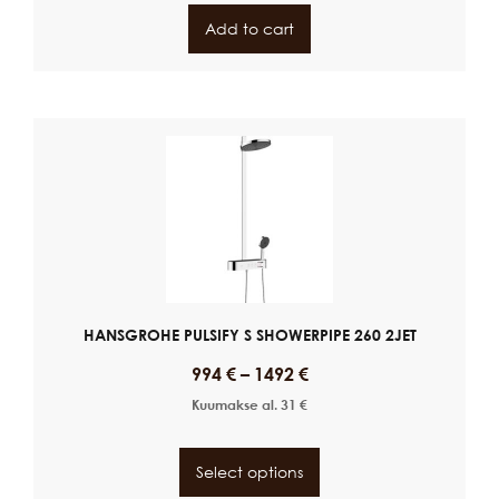
Add to cart
HANSGROHE PULSIFY S SHOWERPIPE 260 2JET
994
€
–
1492
€
Kuumakse al.
31
€
Select options