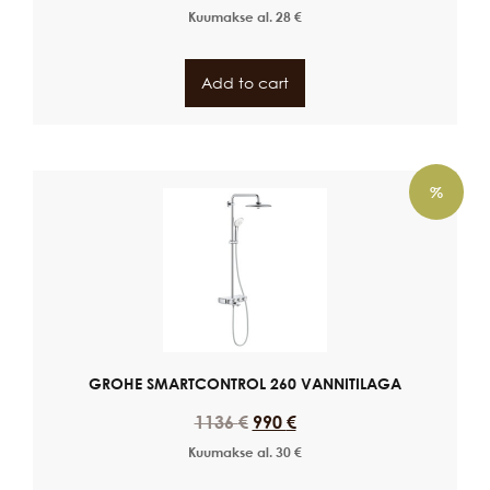
Kuumakse al.
28
€
Add to cart
%
GROHE SMARTCONTROL 260 VANNITILAGA
1136
€
990
€
Kuumakse al.
30
€