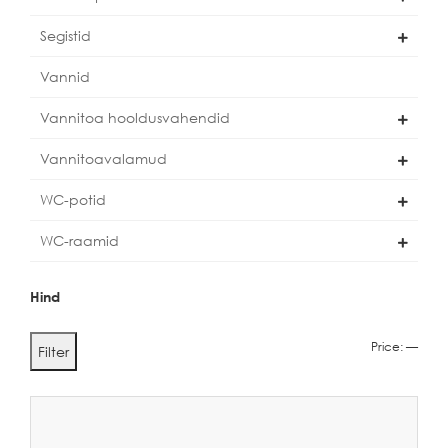
Segistid
Vannid
Vannitoa hooldusvahendid
Vannitoavalamud
WC-potid
WC-raamid
Hind
Min
Max
Price:
—
Filter
price
price