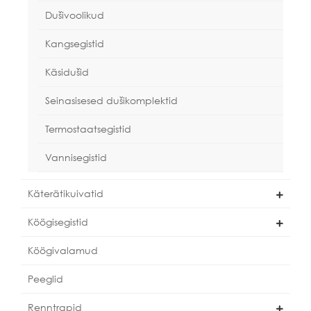
Dušivoolikud
Kangsegistid
Käsidušid
Seinasisesed dušikomplektid
Termostaatsegistid
Vannisegistid
Käterätikuivatid
Köögisegistid
Köögivalamud
Peeglid
Renntrapid