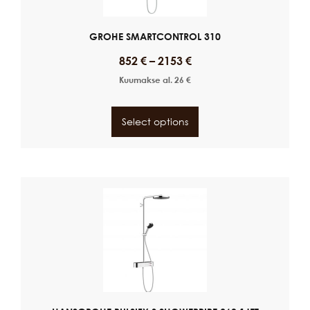
GROHE SMARTCONTROL 310
852
€
–
2153
€
Kuumakse al.
26
€
Select options