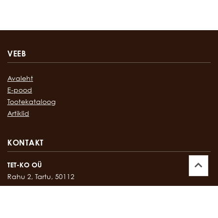
VEEB
Avaleht
E-pood
Tootekataloog
Artiklid
KONTAKT
TET-KO OÜ
Rahu 2, Tartu, 50112
Kontor:
747 17 35
E-mail:
tetko@tetko.ee