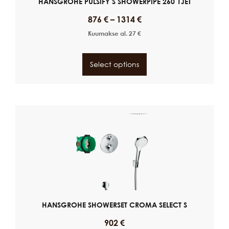
HANSGROHE PULSIFY S SHOWERPIPE 260 1JET
876
€
–
1314
€
Kuumakse al.
27
€
Select options
HANSGROHE SHOWERSET CROMA SELECT S
902
€