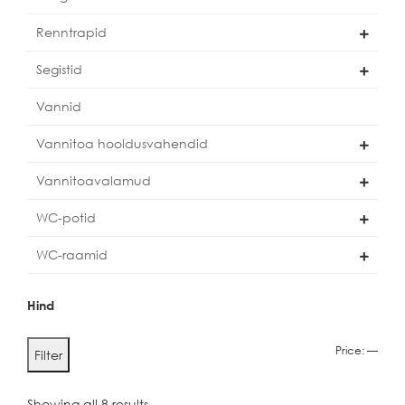
Renntrapid
Segistid
Vannid
Vannitoa hooldusvahendid
Vannitoavalamud
WC-potid
WC-raamid
Hind
Min
Max
Price:
—
Filter
price
price
Showing all 8 results