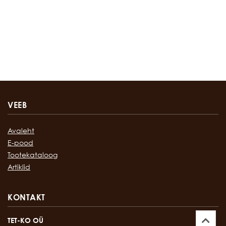
VEEB
Avaleht
E-pood
Tootekataloog
Artiklid
KONTAKT
TET-KO OÜ