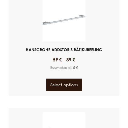
HANSGROHE ADDSTORIS RÄTIKUREELING
59
€
–
89
€
Kuumakse al.
5
€
Select options