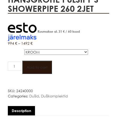
SHOWERPIPE 260 2JET
Kuumakse al.
31
€
/ 60 kuud
994
€
–
1492
€
Värv
HANSGROHE
PULSIFY
Add to cart
S
SHOWERPIPE
260
2JET
SKU:
24240000
quantity
Categories:
Dušid
,
Dušikomplektid
Description