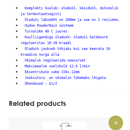
Komplekti kuulub: üladušš, käsidušš, dušvoolik
ja termostaatsegisti
Üladuši läbimõõt on 260mm ja see on 2 reziimne.
Uudne PowderRain süsteem
Turvalukk 40 C juures
Kuulliigendiga üladush: üladuši kaldenurk
reguleeritav 10-39 kraadi
Üladush jookseb tühjaks kui see keerata 10
kraadise nurga alla
Võimalik reguleerida veesurvet
Maksimaalne vooluhulk 12,9 l/min
Eksentrikute vahe 150+-12mm
Jooksutoru on võimalik lühemaks lõigata
Ühendused : G1/2
Related products
%