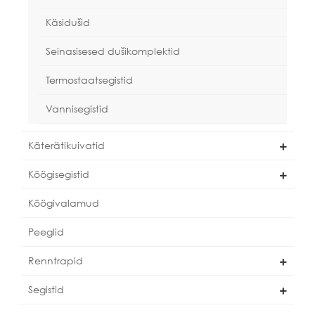
Käsidušid
Seinasisesed dušikomplektid
Termostaatsegistid
Vannisegistid
Käterätikuivatid
Köögisegistid
Köögivalamud
Peeglid
Renntrapid
Segistid