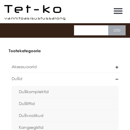
Tet-ko
Tootekategooria
Aksessuaarid
Dušid
Dušikomplektid
Dušiliftid
Dušivoolikud
Kangsegistid