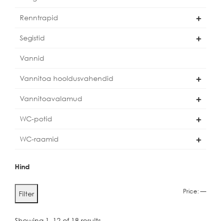
Renntrapid
Segistid
Vannid
Vannitoa hooldusvahendid
Vannitoavalamud
WC-potid
WC-raamid
Hind
Min
Max
Price:
—
Filter
price
price
Showing 1–12 of 18 results