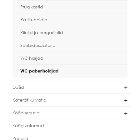
Prügikastid
Rätikuhoidja
Riiulid ja nurgariiulid
Seebidosaatorid
WC harjad
WC paberihoidjad
Dušid
Käterätikuivatid
Köögisegistid
Köögivalamud
Peeglid