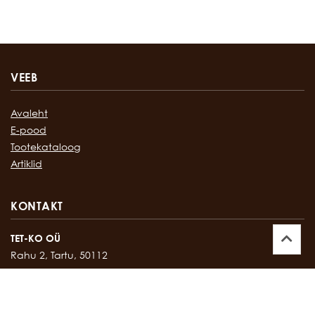
VEEB
Avaleht
E-pood
Tootekataloog
Artiklid
KONTAKT
TET-KO OÜ
Rahu 2, Tartu, 50112
Kontor:
747 17 35
E-mail:
tetko@tetko.ee