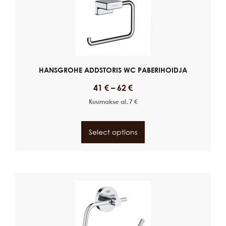
HANSGROHE ADDSTORIS WC PABERIHOIDJA
41
€
–
62
€
Kuumakse al.
7
€
Select options