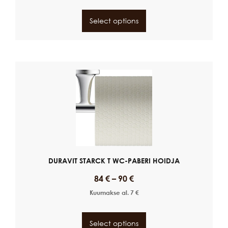
Select options
DURAVIT STARCK T WC-PABERI HOIDJA
84
€
–
90
€
Kuumakse al.
7
€
Select options