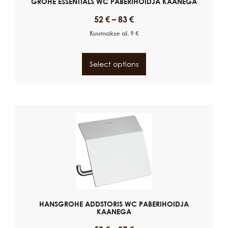
GROHE ESSENTIALS WC PABERIHOIDJA KAANEGA
52
€
–
83
€
Kuumakse al.
9
€
Select options
HANSGROHE ADDSTORIS WC PABERIHOIDJA
KAANEGA