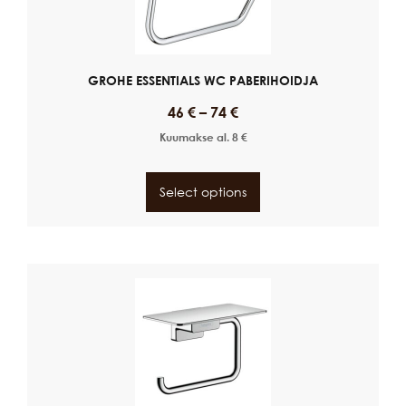
GROHE ESSENTIALS WC PABERIHOIDJA
46
€
–
74
€
Kuumakse al.
8
€
Select options