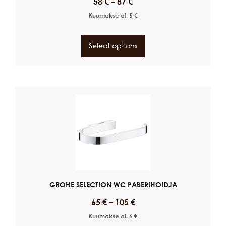
58
€
–
87
€
Kuumakse al.
5
€
Select options
GROHE SELECTION WC PABERIHOIDJA
65
€
–
105
€
Kuumakse al.
6
€