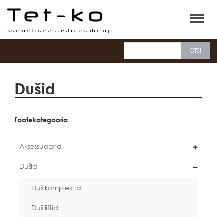
Tet-ko
Dušid
Tootekategooria
Aksessuaarid
Dušid
Dušikomplektid
Dušiliftid