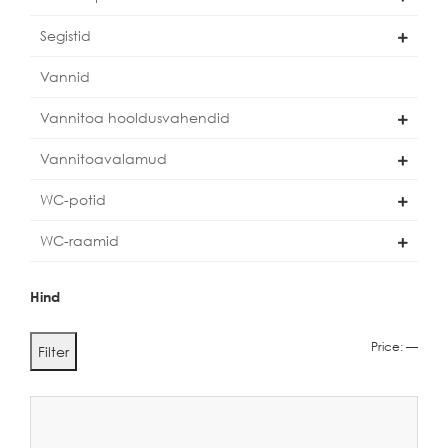
Segistid
Vannid
Vannitoa hooldusvahendid
Vannitoavalamud
WC-potid
WC-raamid
Hind
Min
Max
Price:
—
Filter
price
price