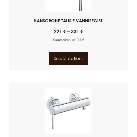
HANSGROHE TALIS E VANNISEGISTI
221
€
–
331
€
Kuumakse al.
11
€
Select options