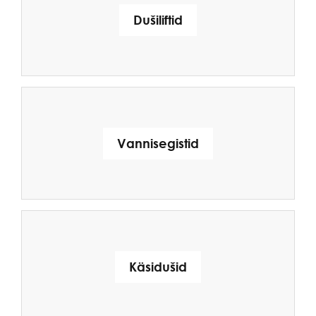
Dušiliftid
Vannisegistid
Käsidušid