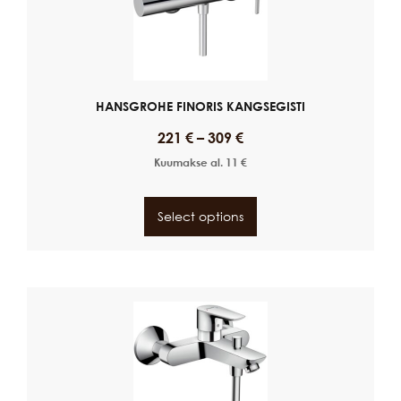
HANSGROHE FINORIS KANGSEGISTI
221
€
–
309
€
Kuumakse al.
11
€
Select options