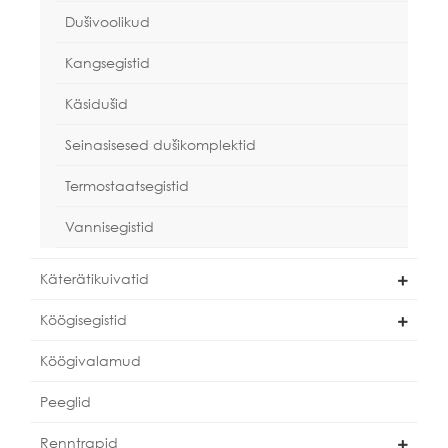
Dušivoolikud
Kangsegistid
Käsidušid
Seinasisesed dušikomplektid
Termostaatsegistid
Vannisegistid
Käterätikuivatid
Köögisegistid
Köögivalamud
Peeglid
Renntrapid