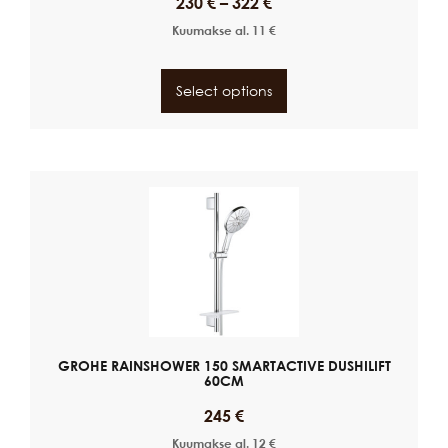
230
€
–
322
€
Kuumakse al.
11
€
Select options
GROHE RAINSHOWER 150 SMARTACTIVE DUSHILIFT
60CM
245
€
Kuumakse al.
12
€