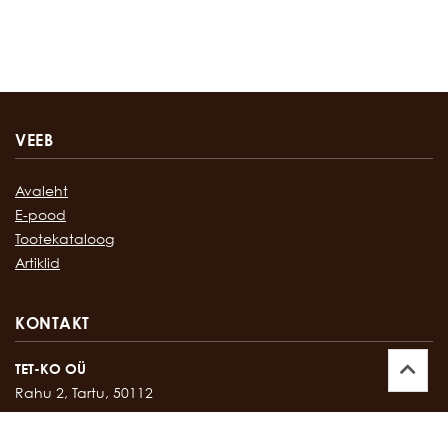
VEEB
Avaleht
E-pood
Tootekataloog
Artiklid
KONTAKT
TET-KO OÜ
Rahu 2, Tartu, 50112
Kontor:
747 17 35
E-mail:
tetko@tetko.ee