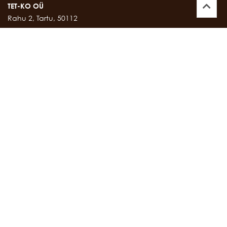
TET-KO OÜ
Rahu 2, Tartu, 50112
Kontor:
747 17 35
E-mail:
tetko@tetko.ee
SALONG
Rahu 2, Tartu, 50112
Salong:
747 67 16
E-mail:
salong@tetko.ee
www.tetko.ee
OSTU- JA MÜÜGITINGIMUSED
Müügitingimused
Privaatsustingimused