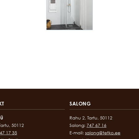
KT
SALONG
OÜ
Rahu 2, Tartu, 50112
Tartu, 50112
Salong:
747 67 16
47 17 35
E-mail:
salong@tetko.ee