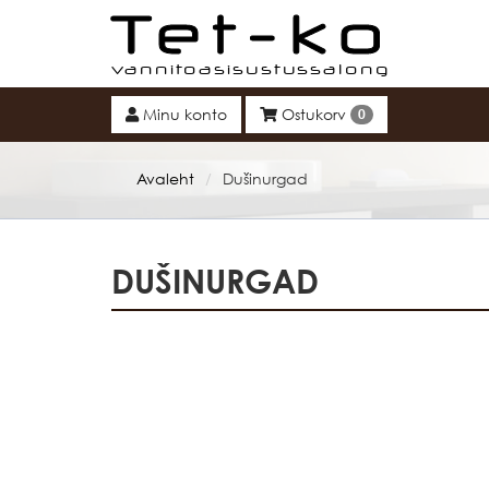
Tet-ko
Minu konto
Ostukorv
0
Avaleht
Dušinurgad
/
DUŠINURGAD