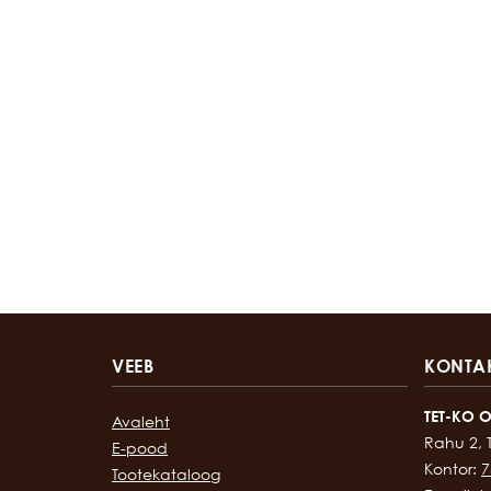
VEEB
KONTA
TET-KO 
Avaleht
Rahu 2, 
E-pood
Kontor:
7
Tootekataloog