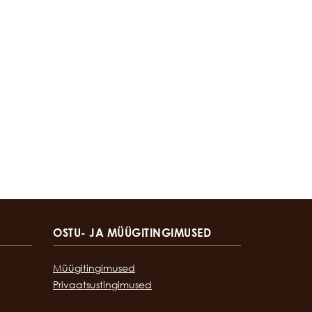
OSTU- JA MÜÜGITINGIMUSED
Müügitingimused
Privaatsustingimused