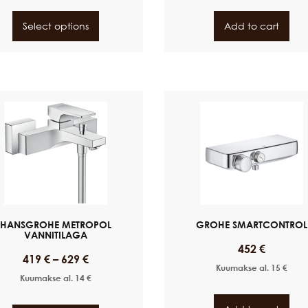
Select options
Add to cart
HANSGROHE METROPOL
GROHE SMARTCONTROL
VANNITILAGA
452
€
419
€
–
629
€
Kuumakse al.
15
€
Kuumakse al.
14
€