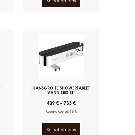
Select options
T
HANSGROHE SHOWERTABLET
VANNISEGISTI
489
€
–
733
€
Kuumakse al.
16
€
Select options