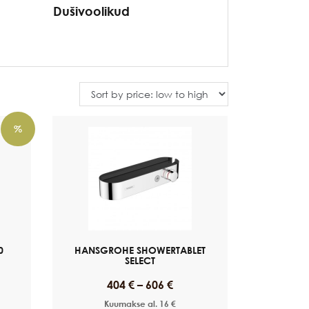
Dušivoolikud
%
0
HANSGROHE SHOWERTABLET
SELECT
404
€
–
606
€
Kuumakse al.
16
€