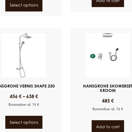
Add to cart
Select options
NSGROHE VERNIS SHAPE 230
HANSGROHE SHOWERSE
KROOM
456
€
–
638
€
485
€
Kuumakse al.
15
€
Kuumakse al.
16
€
Select options
Add to cart