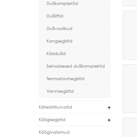
Dušikomplektid
Dušiliftid
Dušivoolikud
Kangsegistid
Käsidušid
Seinasisesed dušikomplektid
Termostaatsegistid
Vannisegistid
Käterätikuivatid
Köögisegistid
Köögivalamud