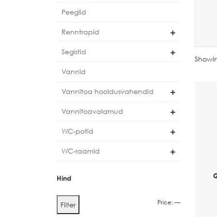
Peeglid
Renntrapid
Segistid
Showin
Vannid
Vannitoa hooldusvahendid
Vannitoavalamud
WC-potid
WC-raamid
G
Hind
Min
Max
Price:
—
Filter
price
price