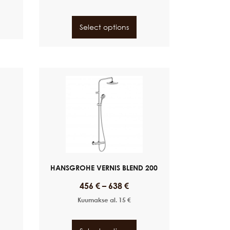
Select options
HANSGROHE VERNIS BLEND 200
456
€
–
638
€
Kuumakse al.
15
€