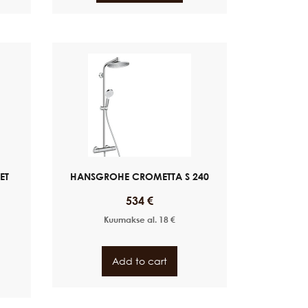
ET
HANSGROHE CROMETTA S 240
534
€
Kuumakse al.
18
€
Add to cart