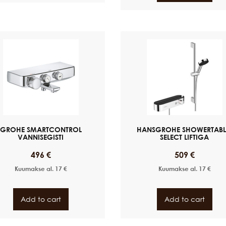
GROHE SMARTCONTROL
HANSGROHE SHOWERTABL
VANNISEGISTI
SELECT LIFTIGA
496
€
509
€
Kuumakse al.
17
€
Kuumakse al.
17
€
Add to cart
Add to cart