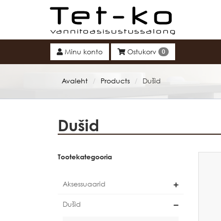
Tet-ko
Minu konto
Ostukorv
0
Avaleht
Products
Dušid
/
/
Dušid
Tootekategooria
Aksessuaarid
Dušid