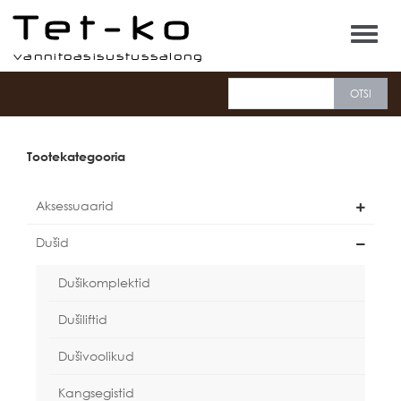
Tet-ko
Tootekategooria
Aksessuaarid
Dušid
Dušikomplektid
Dušiliftid
Dušivoolikud
Kangsegistid