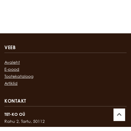
VEEB
Avaleht
E-pood
Tootekataloog
Artiklid
KONTAKT
TET-KO OÜ
Rahu 2, Tartu, 50112
Kontor:
747 17 35