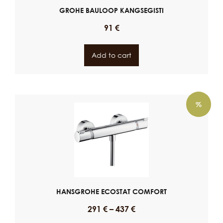
GROHE BAULOOP KANGSEGISTI
91
€
Add to cart
%
HANSGROHE ECOSTAT COMFORT
291
€
–
437
€