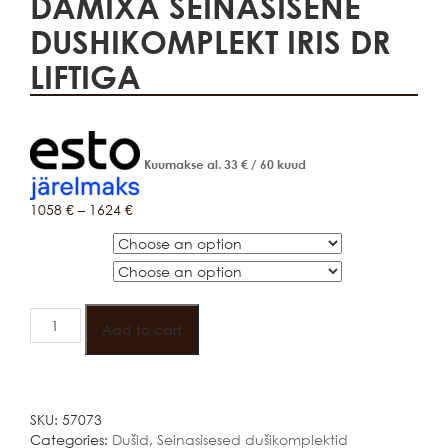
DAMIXA SEINASISENE
DUSHIKOMPLEKT IRIS DR
LIFTIGA
Kuumakse al.
33
€
/ 60 kuud
1058
€
–
1624
€
ÜLADUSH
VÄRV
DAMIXA
SEINASISENE
Add to cart
DUSHIKOMPLEKT
IRIS
DR
LIFTIGA
SKU:
57073
quantity
Categories:
Dušid
,
Seinasisesed dušikomplektid