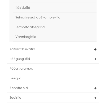
Käsidušid
Seinasisesed dušikomplektid
Termostaatsegistid
Vannisegistid
Käterätikuivatid
Köögisegistid
Köögivalamud
Peeglid
Renntrapid
Segistid