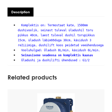
Description
Komplektis on: Termostaat kate, 1500mm
dushivoolik, seinast tuleval üladushil toru
pikkus 40cm, laest tuleval dushil torupikkus
15cm, üladush läbimõõduga 30cm, käsidush 3
režiiimiga, dushilift koos peidetud veeühendusega
Vooluhulgad:
Üladush 8L/min, käsidush 6L/min.
Seinasisene seadeosa on komplektis kaasas
Üladushi ja dushilifti ühendused : G1/2
Related products