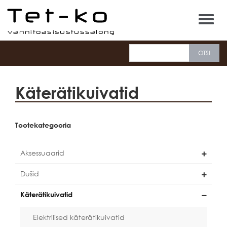
Tet-ko
Käterätikuivatid
Tootekategooria
Aksessuaarid
Dušid
Käterätikuivatid
Elektrilised käterätikuivatid