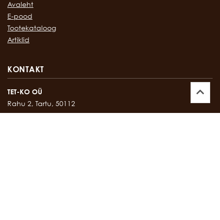
Avaleht
E-pood
Tootekataloog
Artiklid
KONTAKT
TET-KO OÜ
Rahu 2, Tartu, 50112
Kontor:
747 17 35
E-mail:
tetko@tetko.ee
SALONG
Rahu 2, Tartu, 50112
Salong:
747 67 16
E-mail:
salong@tetko.ee
www.tetko.ee