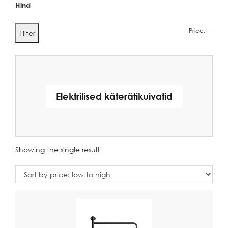
Hind
Min
Max
Price:
—
Filter
price
price
Elektrilised käterätikuivatid
Showing the single result