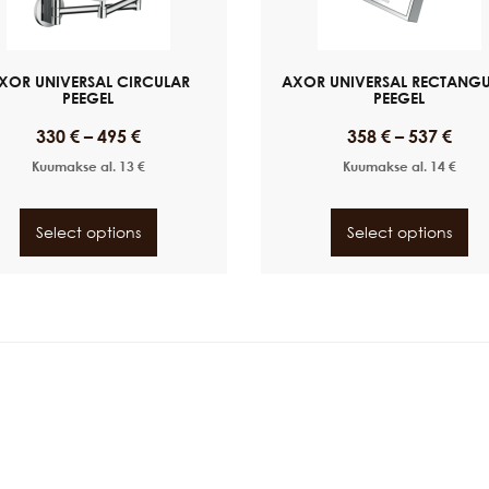
XOR UNIVERSAL CIRCULAR
AXOR UNIVERSAL RECTANG
PEEGEL
PEEGEL
330
€
–
495
€
358
€
–
537
€
Kuumakse al.
13
€
Kuumakse al.
14
€
Select options
Select options