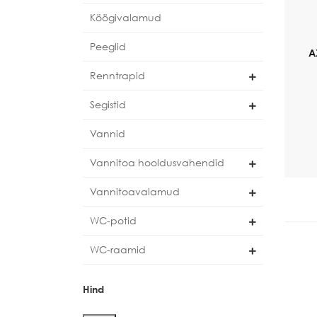
Köögivalamud
Peeglid
A
Renntrapid
Segistid
Vannid
Vannitoa hooldusvahendid
Vannitoavalamud
WC-potid
WC-raamid
Hind