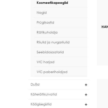
Kosmeetikapeeglid
Nagid
Prügikastid
HAN
Rätikuhoidja
Riiulid ja nurgariiulid
Seebidosaatorid
WC harjad
WC paberihoidjad
Dušid
Käterätikuivatid
Köögisegistid