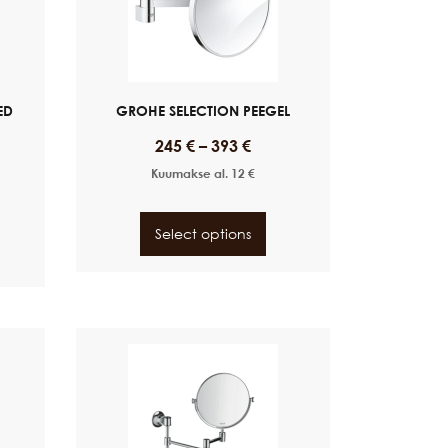
ED
GROHE SELECTION PEEGEL
245
€
–
393
€
Kuumakse al.
12
€
Select options