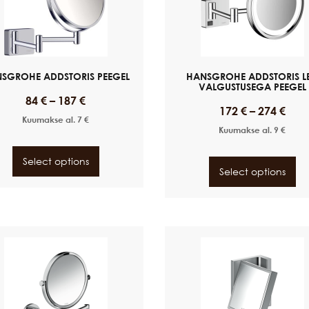
SGROHE ADDSTORIS PEEGEL
HANSGROHE ADDSTORIS L
VALGUSTUSEGA PEEGEL
84
€
–
187
€
172
€
–
274
€
Kuumakse al.
7
€
Kuumakse al.
9
€
Select options
Select options