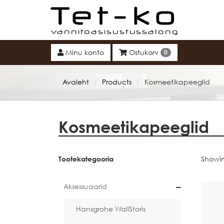
Tet-ko
Minu konto
Ostukorv
0
Avaleht
Products
Kosmeetikapeeglid
/
/
Kosmeetikapeeglid
Tootekategooria
Showing
Aksessuaarid
Hansgrohe WallStoris