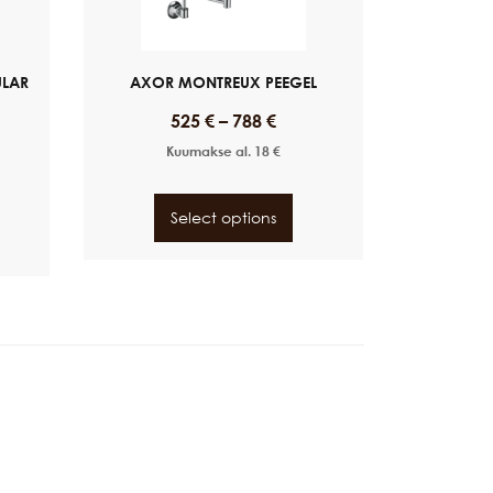
ULAR
AXOR MONTREUX PEEGEL
525
€
–
788
€
Kuumakse al.
18
€
Select options