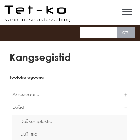
Tet-ko
Kangsegistid
Tootekategooria
Aksessuaarid
Dušid
Dušikomplektid
Dušiliftid