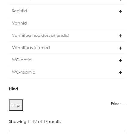
Segistid
Vannid
Vannitoa hooldusvahendid
Vannitoavalamud
WC-potid
WC-raamid
Hind
Min
Max
Price:
—
Filter
price
price
Showing 1–12 of 14 results