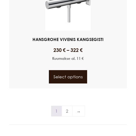
HANSGROHE VIVENIS KANGSEGISTI
230
€
–
322
€
Kuumakse al.
11
€
Select options
1
2
→