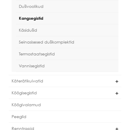
Dušivoolikud
Kangsegistid
Käsidušid
Seinasisesed dušikomplektid
Termostaatsegistid
Vannisegistid
Käterätikuivatid
Köögisegistid
Köögivalamud
Peeglid
Renntrapid