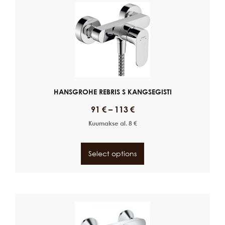
HANSGROHE REBRIS S KANGSEGISTI
91
€
–
113
€
Kuumakse al.
8
€
Select options