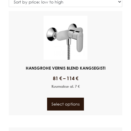
HANSGROHE VERNIS BLEND KANGSEGISTI
81
€
–
114
€
Kuumakse al.
7
€
Select options