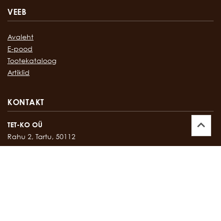
VEEB
Avaleht
E-pood
Tootekataloog
Artiklid
KONTAKT
TET-KO OÜ
Rahu 2, Tartu, 50112
Kontor:
747 17 35
E-mail:
tetko@tetko.ee
SALONG
Rahu 2, Tartu, 50112