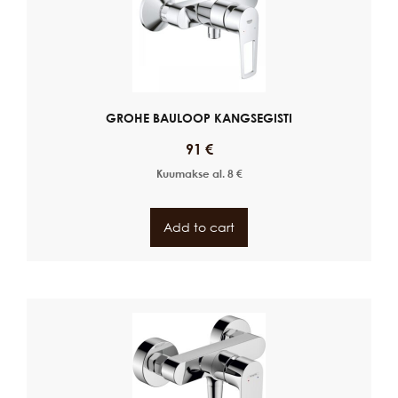
GROHE BAULOOP KANGSEGISTI
91
€
Kuumakse al.
8
€
Add to cart