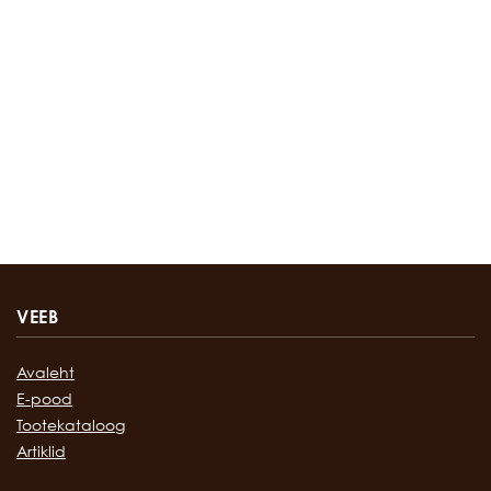
VEEB
Avaleht
E-pood
Tootekataloog
Artiklid