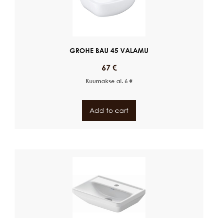
GROHE BAU 45 VALAMU
67
€
Kuumakse al.
6
€
Add to cart