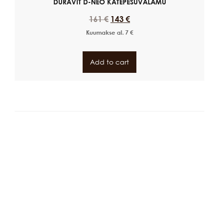
DURAVIT D-NEO KÄTEPESUVALAMU
161
€
143
€
Kuumakse al.
7
€
Add to cart