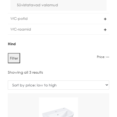
Süvistatavad valamud
WC-potid
WC-raamid
Hind
Min
Max
Price:
—
Filter
price
price
Showing all 3 results