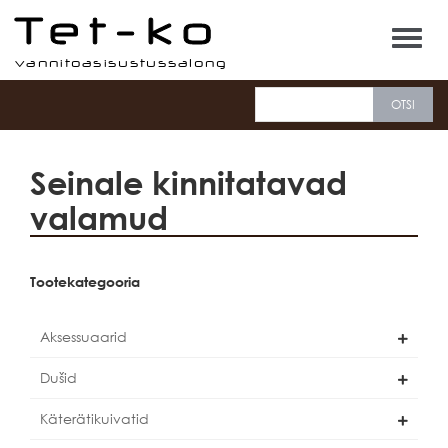
Tet-ko
Seinale kinnitatavad
valamud
Tootekategooria
Aksessuaarid
Dušid
Käterätikuivatid