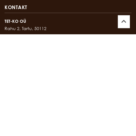
KONTAKT
TET-KO OÜ
Rahu 2, Tartu, 50112
Kontor:
747 17 35
E-mail:
tetko@tetko.ee
SALONG
Rahu 2, Tartu, 50112
Salong:
747 67 16
E-mail:
salong@tetko.ee
www.tetko.ee
OSTU- JA MÜÜGITINGIMUSED