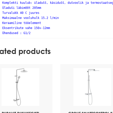
Komplekti kuulub: üladušš, käsidušš, dušvoolik ja termostaatse
Üladuši läbimõõt 205mm
Turvalukk 40 C juures
Maksimaalne vooluhulk 15.2 l/min
Keraamiline tööelement
Eksentrikute vahe 150+-12mm
Ühendused : G1/2
lated products