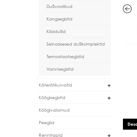
Dušivoolikud
Kangsegistid
Käsidušid
Seinasisesed dušikomplektid
Termostaatsegistid
Vannisegistid
Käterätikuivatid
Köögisegistid
Köögivalamud
Peeglid
Desc
Renntrapid