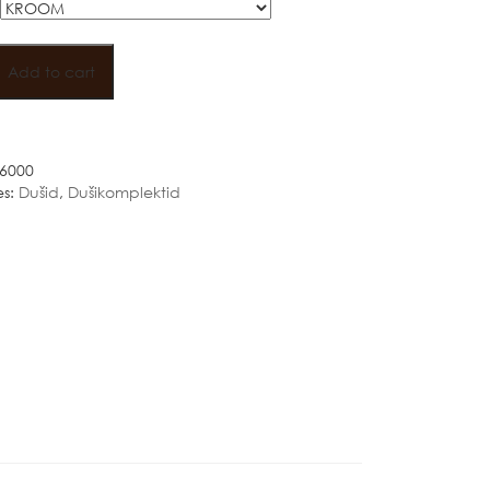
OHE
Add to cart
6000
es:
Dušid
,
Dušikomplektid