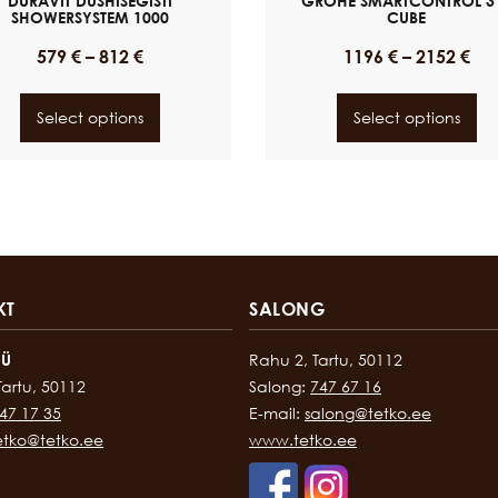
DURAVIT DUSHISEGISTI
GROHE SMARTCONTROL 3
SHOWERSYSTEM 1000
CUBE
579
€
–
812
€
1196
€
–
2152
€
Select options
Select options
KT
SALONG
OÜ
Rahu 2, Tartu, 50112
Tartu, 50112
Salong:
747 67 16
47 17 35
E-mail:
salong@tetko.ee
etko@tetko.ee
www.tetko.ee