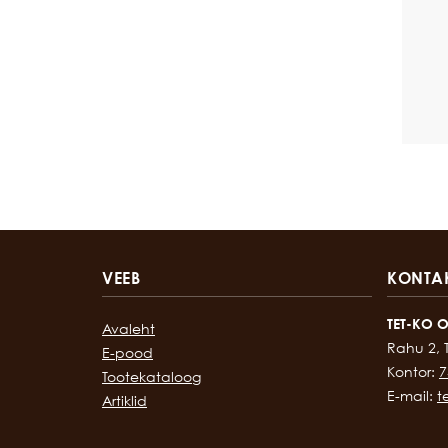
VEEB
KONTA
TET-KO 
Avaleht
Rahu 2, 
E-pood
Kontor:
7
Tootekataloog
E-mail:
t
Artiklid