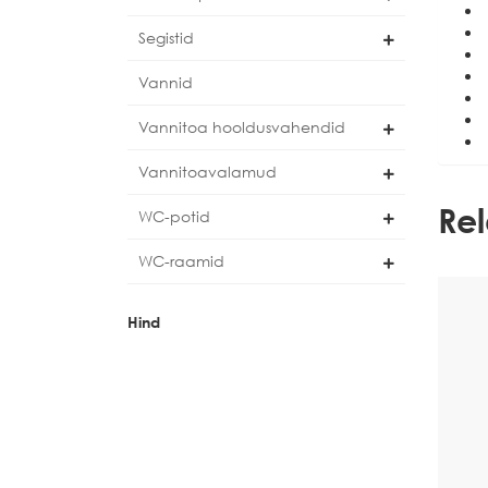
Segistid
Vannid
Vannitoa hooldusvahendid
Vannitoavalamud
Re
WC-potid
WC-raamid
Hind