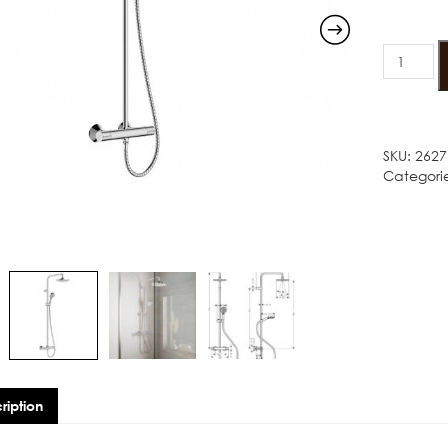
Värv
HANSGR
VERNIS
BLEND
200
quantity
SKU:
2627
Categori
ription