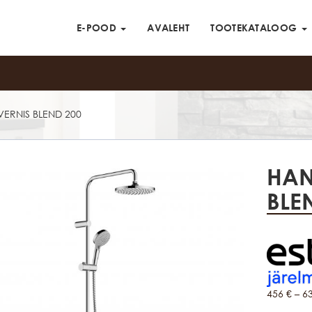
E-POOD
AVALEHT
TOOTEKATALOOG
ERNIS BLEND 200
HAN
BLE
456
€
–
6