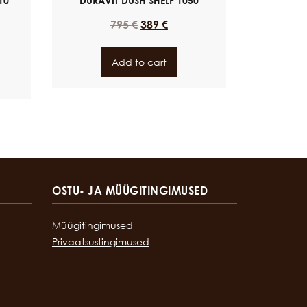
10
DURAVIT DUSH SHELF 1050
795
€
389
€
Add to cart
OSTU- JA MÜÜGITINGIMUSED
Müügitingimused
Privaatsustingimused