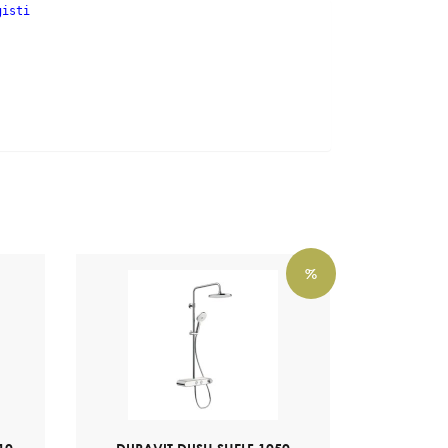
gisti
%