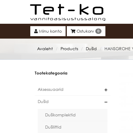
Tet-ko
Minu konto
Ostukorv
0
Avaleht
Products
Dušid
HANSGROHE V
/
/
/
Tootekategooria
Aksessuaarid
Dušid
Dušikomplektid
Dušiliftid