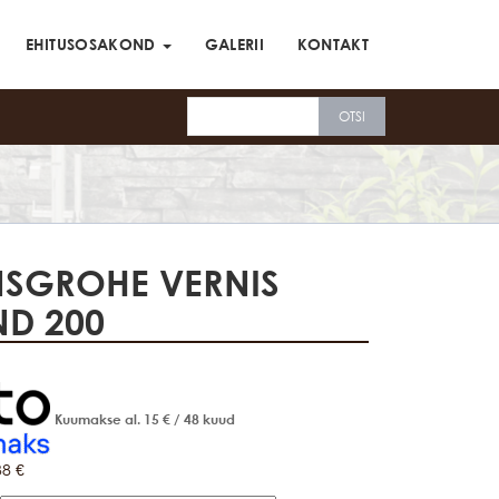
EHITUSOSAKOND
GALERII
KONTAKT
SGROHE VERNIS
ND 200
Kuumakse al.
15
€
/ 48 kuud
38
€