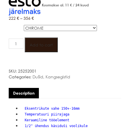
Kuumakse al.
11
€
/ 24 kuud
222
€
–
356
€
Värv
GROHE
ESSENCE
Add to cart
KANGSEGISTI
quantity
SKU:
25252001
Categories:
Dušid
,
Kangsegistid
Description
Eksentrikute vahe 150+-16mm
Temperatuuri piirajaga
Keraamiline tööelement
1/2" ühendus käsiduši voolikule