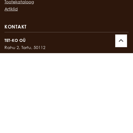
Tootekataloog
Artiklid
KONTAKT
TET-KO OÜ
Rahu 2, Tartu, 50112
Kontor:
747 17 35
E-mail:
tetko@tetko.ee
SALONG
Rahu 2, Tartu, 50112
Salong:
747 67 16
E-mail:
salong@tetko.ee
www.tetko.ee