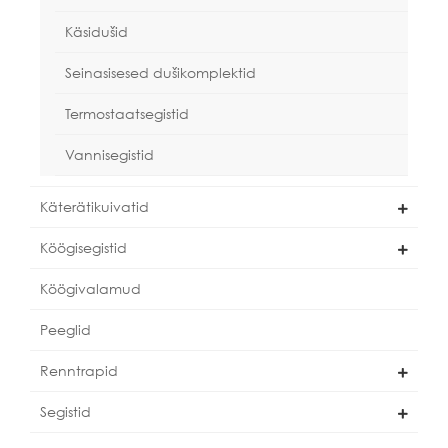
Käsidušid
Seinasisesed dušikomplektid
Termostaatsegistid
Vannisegistid
Käterätikuivatid
Köögisegistid
Köögivalamud
Peeglid
Renntrapid
Segistid