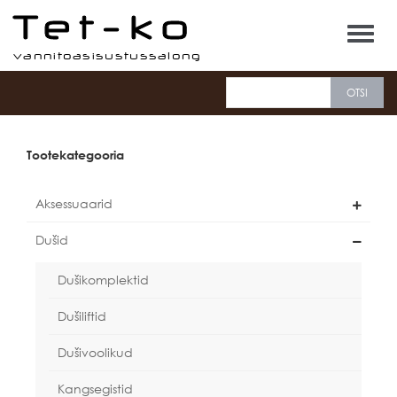
Tet-ko
Tootekategooria
Aksessuaarid
Dušid
Dušikomplektid
Dušiliftid
Dušivoolikud
Kangsegistid