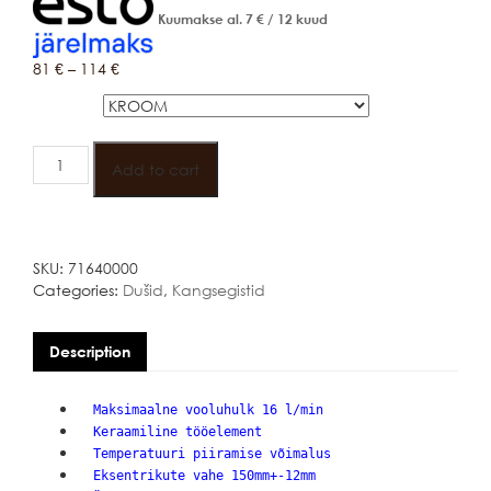
Kuumakse al.
7
€
/ 12 kuud
81
€
–
114
€
Värv
HANSGROHE
VERNIS
Add to cart
BLEND
KANGSEGISTI
quantity
SKU:
71640000
Categories:
Dušid
,
Kangsegistid
Description
Maksimaalne vooluhulk 16 l/min
Keraamiline tööelement
Temperatuuri piiramise võimalus
Eksentrikute vahe 150mm+-12mm