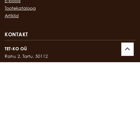
E-pood
Tootekataloog
Artiklid
KONTAKT
TET-KO OÜ
Rahu 2, Tartu, 50112
Kontor:
747 17 35
E-mail:
tetko@tetko.ee
SALONG
Rahu 2, Tartu, 50112
Salong:
747 67 16
E-mail:
salong@tetko.ee
www.tetko.ee