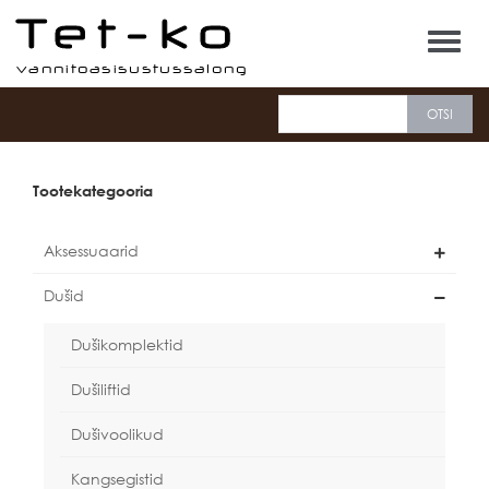
Tet-ko
Tootekategooria
Aksessuaarid
Dušid
Dušikomplektid
Dušiliftid
Dušivoolikud
Kangsegistid