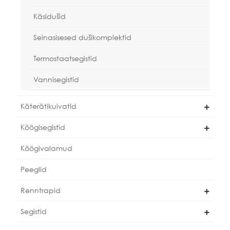
Käsidušid
Seinasisesed dušikomplektid
Termostaatsegistid
Vannisegistid
Käterätikuivatid
Köögisegistid
Köögivalamud
Peeglid
Renntrapid
Segistid