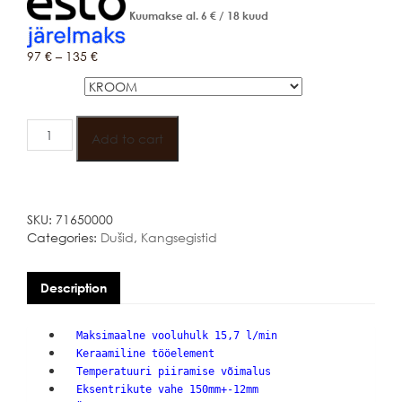
Kuumakse al.
6
€
/ 18 kuud
97
€
–
135
€
Värv
HANSGROHE
VERNIS
Add to cart
SHAPE
KANGSEGISTI
quantity
SKU:
71650000
Categories:
Dušid
,
Kangsegistid
Description
Maksimaalne vooluhulk 15,7 l/min
Keraamiline tööelement
Temperatuuri piiramise võimalus
Eksentrikute vahe 150mm+-12mm