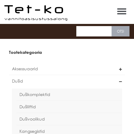
Tet-ko
Tootekategooria
Aksessuaarid
Dušid
Dušikomplektid
Dušiliftid
Dušivoolikud
Kangsegistid