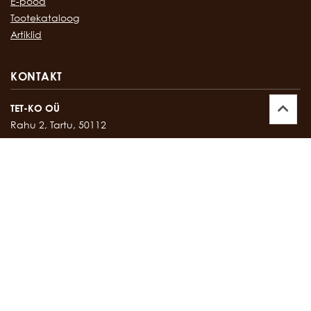
E-pood
Tootekataloog
Artiklid
KONTAKT
TET-KO OÜ
Rahu 2, Tartu, 50112
Kontor:
747 17 35
E-mail:
tetko@tetko.ee
SALONG
Rahu 2, Tartu, 50112
Salong:
747 67 16
E-mail:
salong@tetko.ee
www.tetko.ee