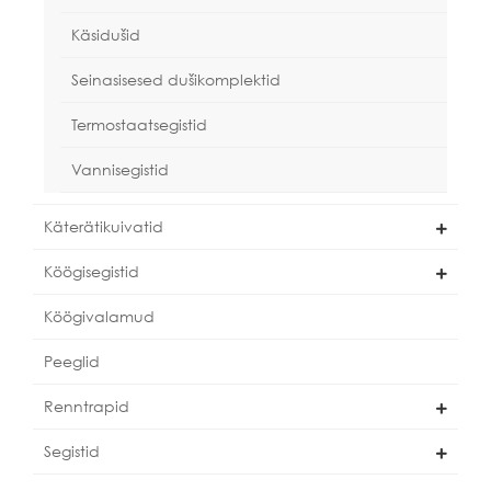
Käsidušid
Seinasisesed dušikomplektid
Termostaatsegistid
Vannisegistid
Käterätikuivatid
Köögisegistid
Köögivalamud
Peeglid
Renntrapid
Segistid