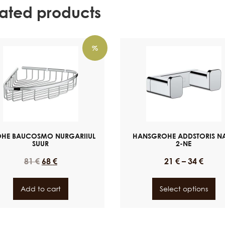
lated products
%
HE BAUCOSMO NURGARIIUL
HANSGROHE ADDSTORIS N
SUUR
2-NE
81
€
68
€
21
€
–
34
€
Add to cart
Select options