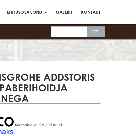
EHITUSOSAKOND
GALERII
KONTAKT
SGROHE ADDSTORIS
PABERIHOIDJA
ANEGA
Kuumakse al.
5
€
/ 12 kuud