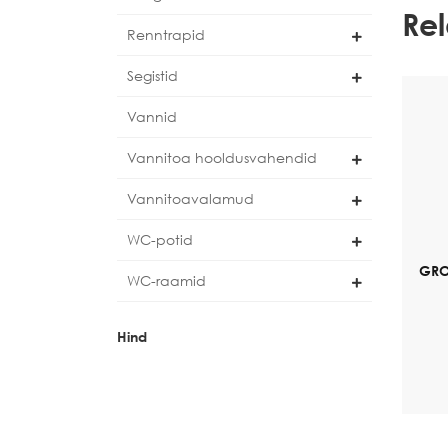
Re
Renntrapid
Segistid
Vannid
Vannitoa hooldusvahendid
Vannitoavalamud
WC-potid
GRO
WC-raamid
Hind