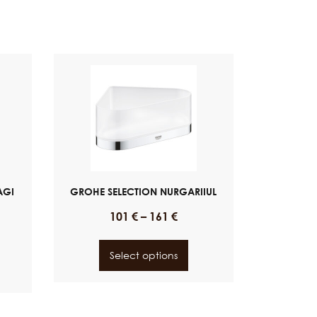
AGI
GROHE SELECTION NURGARIIUL
101
€
–
161
€
Select options