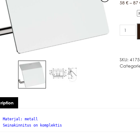
58
€
–
87
Värv
HANSGR
ADDSTORI
WC
PABERIHO
KAANEG
quantity
SKU:
4175
Categori
ription
Materjal: metall
Seinakinnitus on komplektis