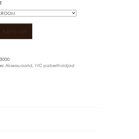
€
OHE
S
Add to cart
IDJA
A
3000
es:
Aksessuaarid
,
WC paberihoidjad