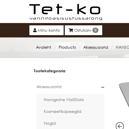
Tet-ko
Minu konto
Ostukorv
0
Avaleht
Products
Aksessuaarid
HANSG
/
/
/
Tootekategooria
Aksessuaarid
Hansgrohe WallStoris
Kosmeetikapeeglid
Nagid