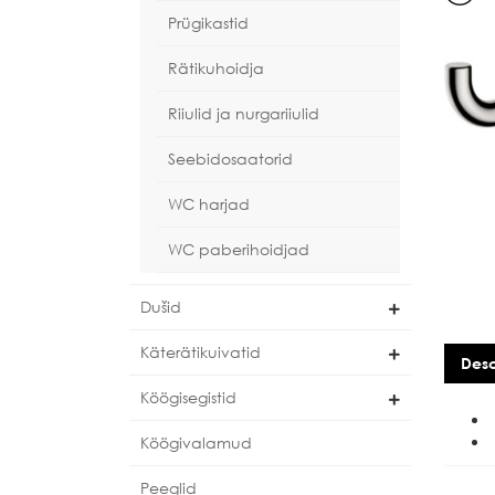
Prügikastid
Rätikuhoidja
Riiulid ja nurgariiulid
Seebidosaatorid
WC harjad
WC paberihoidjad
Dušid
Käterätikuivatid
Desc
Köögisegistid
Köögivalamud
Peeglid