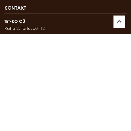
KONTAKT
TET-KO OÜ
Rahu 2, Tartu, 50112
Kontor:
747 17 35
E-mail:
tetko@tetko.ee
SALONG
Rahu 2, Tartu, 50112
Salong:
747 67 16
E-mail:
salong@tetko.ee
www.tetko.ee
OSTU- JA MÜÜGITINGIMUSED