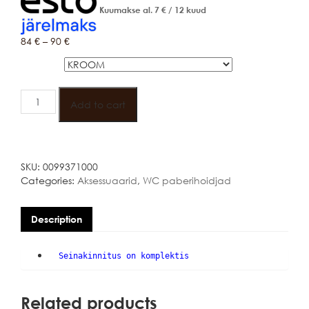
Kuumakse al.
7
€
/ 12 kuud
84
€
–
90
€
Värv
DURAVIT
STARCK
Add to cart
T
WC-
PABERI
HOIDJA
SKU:
0099371000
quantity
Categories:
Aksessuaarid
,
WC paberihoidjad
Description
Seinakinnitus on komplektis
Related products