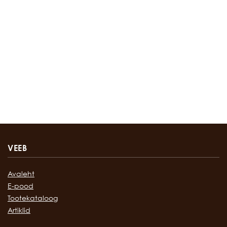
VEEB
Avaleht
E-pood
Tootekataloog
Artiklid