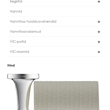
Segistid
Vannid
Vannitoa hooldusvahendid
Vannitoavalamud
WC-potid
WC-raamid
Hind