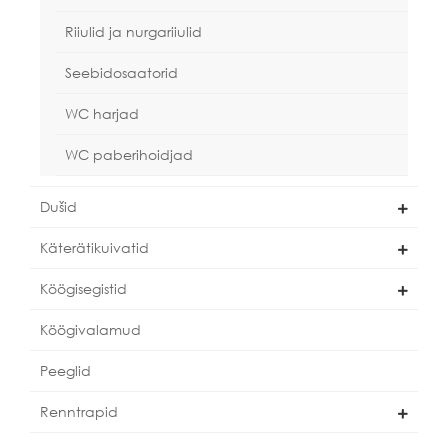
Riiulid ja nurgariiulid
Seebidosaatorid
WC harjad
WC paberihoidjad
Dušid
Käterätikuivatid
Köögisegistid
Köögivalamud
Peeglid
Renntrapid