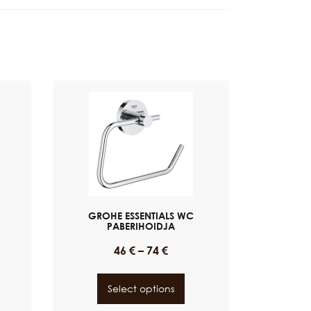
GROHE ESSENTIALS WC
PABERIHOIDJA
46
€
–
74
€
Select options