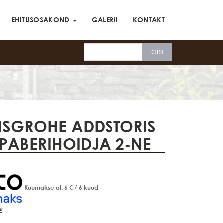
EHITUSOSAKOND
GALERII
KONTAKT
SGROHE ADDSTORIS
PABERIHOIDJA 2-NE
Kuumakse al.
6
€
/ 6 kuud
€