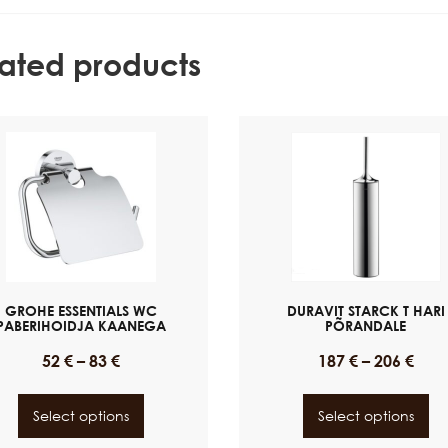
lated products
GROHE ESSENTIALS WC
DURAVIT STARCK T HARI
PABERIHOIDJA KAANEGA
PÕRANDALE
52
€
–
83
€
187
€
–
206
€
Select options
Select options