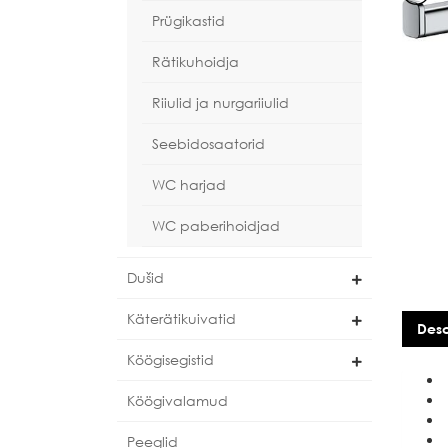
Prügikastid
Rätikuhoidja
Riiulid ja nurgariiulid
Seebidosaatorid
WC harjad
WC paberihoidjad
Dušid
Käterätikuivatid
Desc
Köögisegistid
Köögivalamud
Peeglid