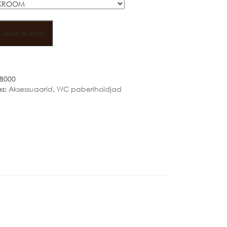
OHE
S
Add to cart
IDJA
8000
es:
Aksessuaarid
,
WC paberihoidjad