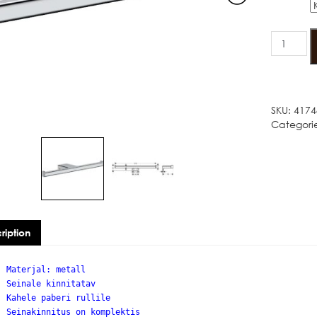
Värv
HANSGR
ADDSTORI
WC
PABERIHO
2-
NE
SKU:
4174
quantity
Categori
ription
Materjal: metall
Seinale kinnitatav
Kahele paberi rullile
Seinakinnitus on komplektis