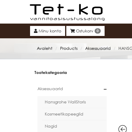
Tet-ko
Minu konto
Ostukorv
0
Avaleht
Products
Aksessuaarid
HANSG
/
/
/
Tootekategooria
Aksessuaarid
Hansgrohe WallStoris
Kosmeetikapeeglid
Nagid