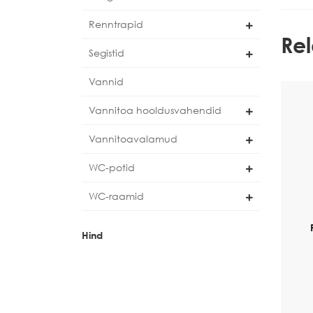
Renntrapid
Re
Segistid
Vannid
Vannitoa hooldusvahendid
Vannitoavalamud
WC-potid
WC-raamid
Hind