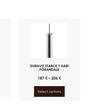
DURAVIT STARCK T HARI
PÕRANDALE
187
€
–
206
€
Select options