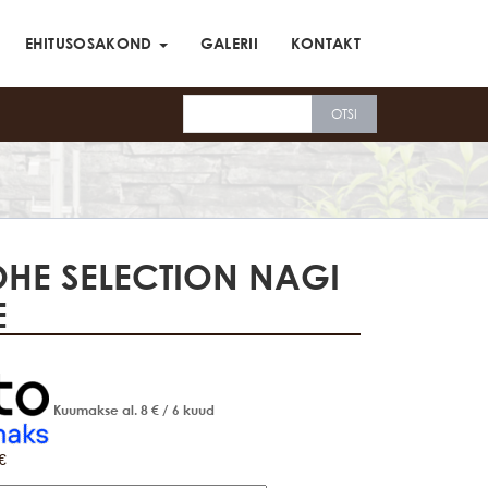
EHITUSOSAKOND
GALERII
KONTAKT
HE SELECTION NAGI
E
Kuumakse al.
8
€
/ 6 kuud
€