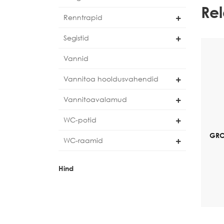
Re
Renntrapid
Segistid
Vannid
Vannitoa hooldusvahendid
Vannitoavalamud
WC-potid
GRO
WC-raamid
Hind