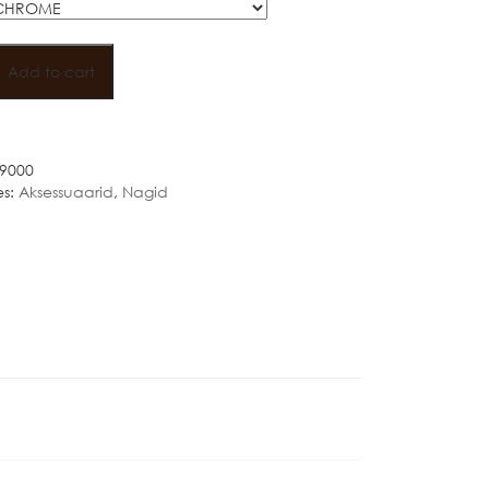
N
Add to cart
9000
es:
Aksessuaarid
,
Nagid