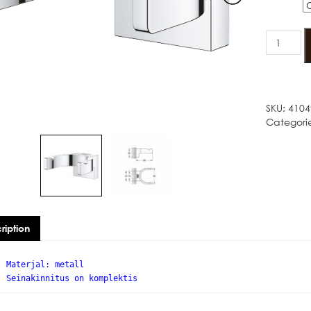
Värv
GROHE
SELECTIO
NAGI
2-
NE
quantity
SKU:
4104
Categori
ription
Materjal: metall
Seinakinnitus on komplektis