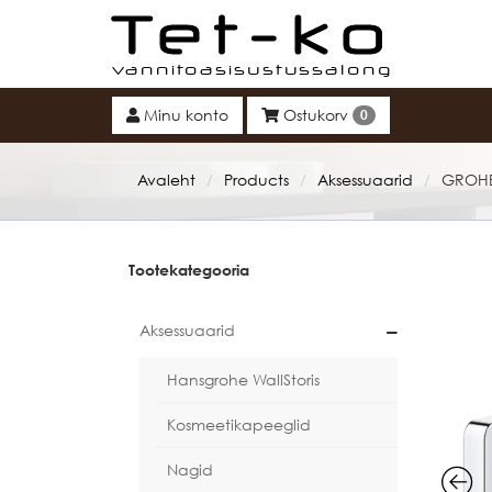
Tet-ko
Minu konto
Ostukorv
0
Avaleht
Products
Aksessuaarid
GROHE
/
/
/
Tootekategooria
Aksessuaarid
Hansgrohe WallStoris
Kosmeetikapeeglid
Nagid