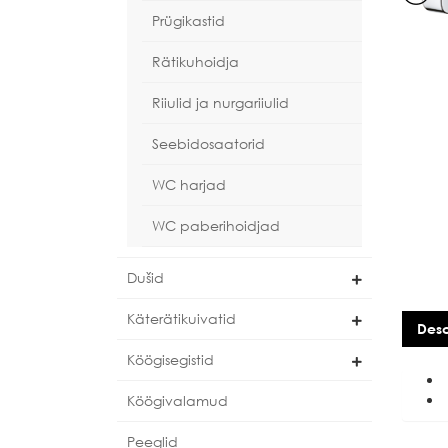
Prügikastid
Rätikuhoidja
Riiulid ja nurgariiulid
Seebidosaatorid
WC harjad
WC paberihoidjad
Dušid
Käterätikuivatid
Desc
Köögisegistid
Köögivalamud
Peeglid