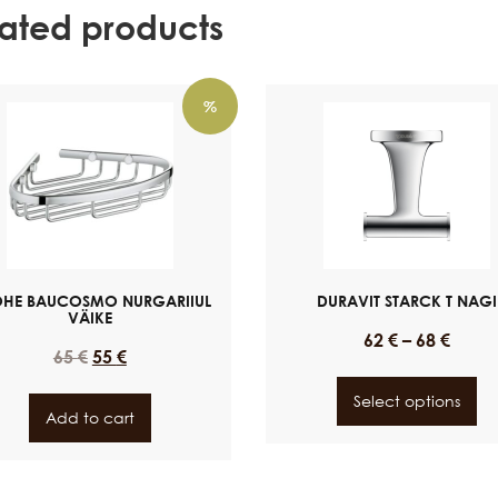
lated products
%
HE BAUCOSMO NURGARIIUL
DURAVIT STARCK T NAGI
VÄIKE
62
€
–
68
€
65
€
55
€
Select options
Add to cart