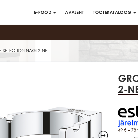
E-POOD
AVALEHT
TOOTEKATALOOG
 SELECTION NAGI 2-NE
GRO
2-N
49
€
–
78