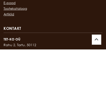
E-pood
Tootekataloog
Artiklid
KONTAKT
TET-KO OÜ
Rahu 2, Tartu, 50112
Kontor:
747 17 35
E-mail:
tetko@tetko.ee
SALONG
Rahu 2, Tartu, 50112
Salong:
747 67 16
E-mail:
salong@tetko.ee
www.tetko.ee