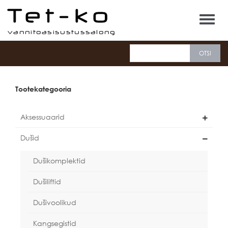
Tet-ko
Tootekategooria
Aksessuaarid
Dušid
Dušikomplektid
Dušiliftid
Dušivoolikud
Kangsegistid