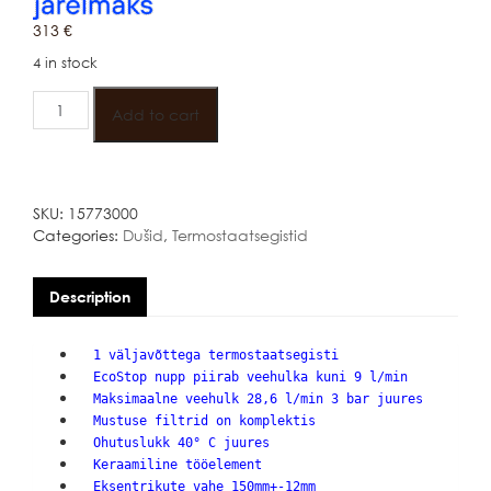
313
€
4 in stock
HANSGROHE
ECOSTAT
Add to cart
E
quantity
SKU:
15773000
Categories:
Dušid
,
Termostaatsegistid
Description
1 väljavõttega termostaatsegisti
EcoStop nupp piirab veehulka kuni 9 l/min
Maksimaalne veehulk 28,6 l/min 3 bar juures
Mustuse filtrid on komplektis
Ohutuslukk 40° C juures
Keraamiline tööelement
Eksentrikute vahe 150mm+-12mm