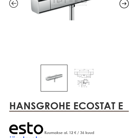
HANSGROHE ECOSTAT E
Kuumakse al.
12
€
/ 36 kuud