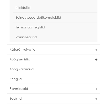
Käsidušid
Seinasisesed dušikomplektid
Termostaatsegistid
Vannisegistid
Käterätikuivatid
Köögisegistid
Köögivalamud
Peeglid
Renntrapid
Segistid