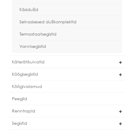
Käsidušid
Seinasisesed dušikomplektid
Termostaatsegistid
Vannisegistid
Käterätikuivatid
Köögisegistid
Köögivalamud
Peeglid
Renntrapid
Segistid