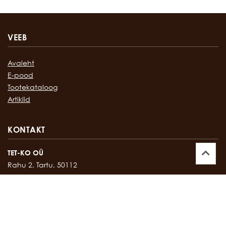
VEEB
Avaleht
E-pood
Tootekataloog
Artiklid
KONTAKT
TET-KO OÜ
Rahu 2, Tartu, 50112
Kontor:
747 17 35
E-mail:
tetko@tetko.ee
SALONG