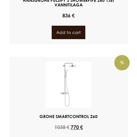
HANSGROHE PULSIFY S SHOWERPIPE 260 1JET
VANNITILAGA
836
€
Add to cart
%
GROHE SMARTCONTROL 260
1038
€
770
€