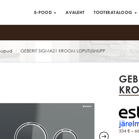
E-POOD
AVALEHT
TOOTEKATALOOG
snupud
GEBERIT SIGMA21 KROOM LOPUTUSNUPP
/
GEB
KRO
334
€
–
6