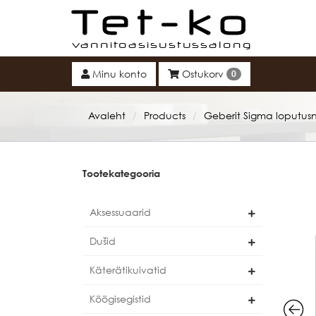
Tet-ko
Minu konto
Ostukorv
0
Avaleht
Products
Geberit Sigma loputu
/
/
Tootekategooria
Aksessuaarid
Dušid
Käterätikuivatid
Köögisegistid