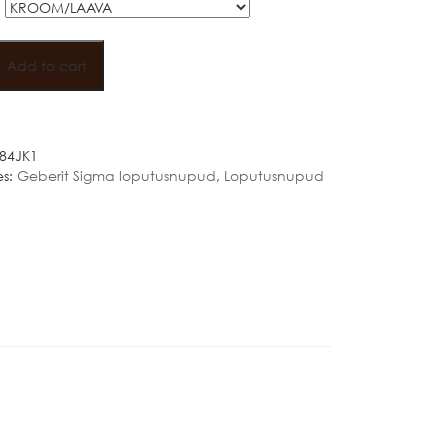
Add to cart
NUPP
84JK1
es:
Geberit Sigma loputusnupud
,
Loputusnupud