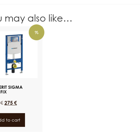
u may also like…
%
ERIT SIGMA
FIX
9
€
275
€
d to cart