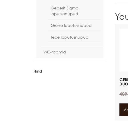
Geberit Sigma
loputusnupud
Yo
Grohe loputusnupud
Tece loputusnupud
WC-raamid
Hind
GEB
DUO
40
Ad