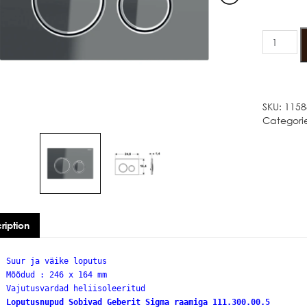
VÄRV
GEBERIT
SIGMA21
KROOM
LOPUTUS
quantity
SKU:
1158
Categori
ription
Suur ja väike loputus
Mõõdud : 246 x 164 mm
Vajutusvardad heliisoleeritud
Loputusnupud Sobivad Geberit Sigma raamiga 111.300.00.5