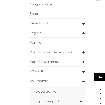
Köögivalamud
Peeglid
Renntrapid
Segistid
Vannid
Vannitoa hooldusvahendid
Vannitoavalamud
WC-potid
Desc
WC-raamid
Bideeraamid
Loputusnupud