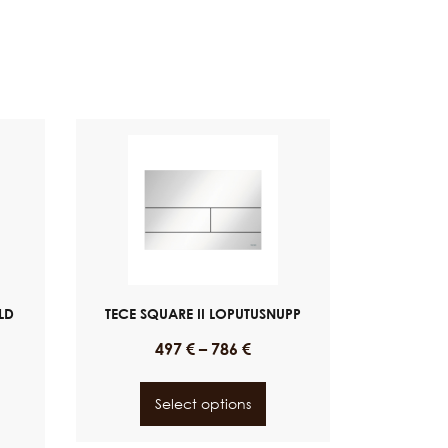
LD
TECE SQUARE II LOPUTUSNUPP
497
€
–
786
€
Select options