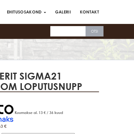
EHITUSOSAKOND
GALERII
KONTAKT
ERIT SIGMA21
OM LOPUTUSNUPP
Kuumakse al.
13
€
/ 36 kuud
63
€