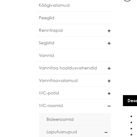
Köögivalamud
Peeglid
Renntrapid
Segistid
Vannid
Vannitoa hooldusvahendid
Vannitoavalamud
WC-potid
Desc
WC-raamid
Bideeraamid
Loputusnupud