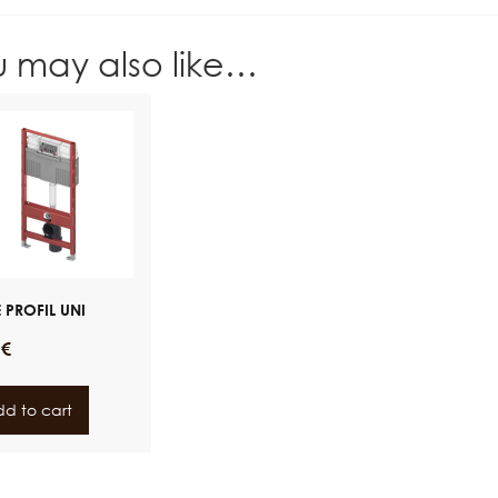
u may also like…
 PROFIL UNI
0
€
d to cart