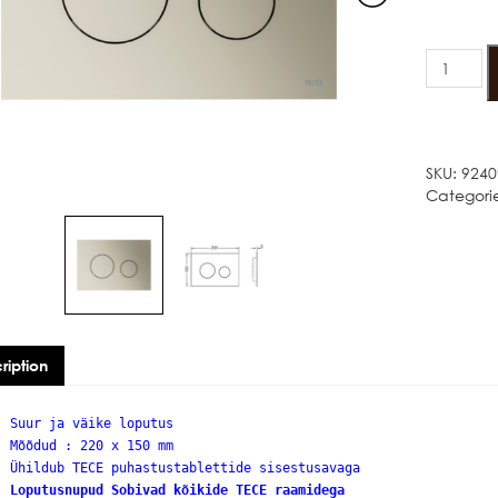
VÄRV
TECE
LOOP
METALLIK
LOPUTUS
quantity
SKU:
9240
Categori
ription
Suur ja väike loputus
Mõõdud : 220 x 150 mm
Ühildub TECE puhastustablettide sisestusavaga
Loputusnupud Sobivad kõikide TECE raamidega