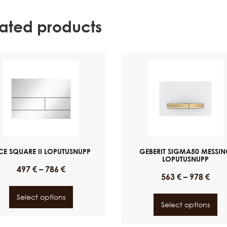
lated products
CE SQUARE II LOPUTUSNUPP
GEBERIT SIGMA50 MESSI
LOPUTUSNUPP
497
€
–
786
€
563
€
–
978
€
Select options
Select options