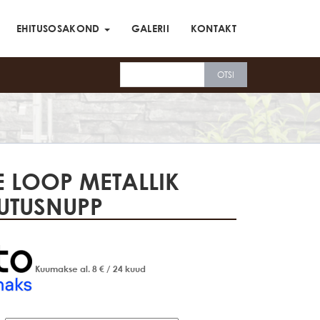
EHITUSOSAKOND
GALERII
KONTAKT
E LOOP METALLIK
UTUSNUPP
Kuumakse al.
8
€
/ 24 kuud