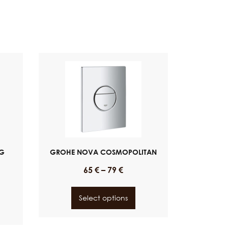
NG
GROHE NOVA COSMOPOLITAN
65
€
–
79
€
Select options