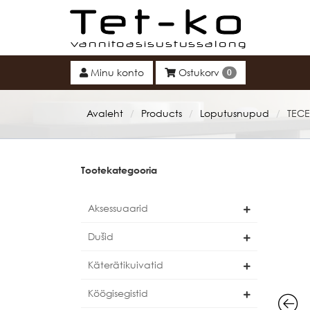
Tet-ko
Minu konto
Ostukorv
0
Avaleht
Products
Loputusnupud
TECE
/
/
/
Tootekategooria
Aksessuaarid
Dušid
Käterätikuivatid
Köögisegistid