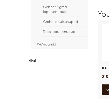
Geberit Sigma
loputusnupud
Yo
Grohe loputusnupud
Tece loputusnupud
WC-raamid
Hind
TECE
31
Ad