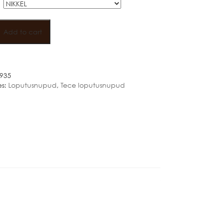
Add to cart
NUPP
935
es:
Loputusnupud
,
Tece loputusnupud