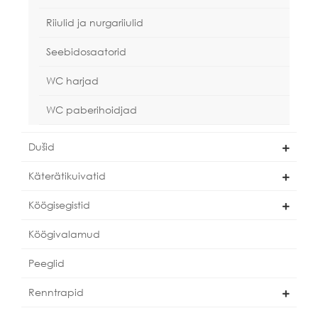
Riiulid ja nurgariiulid
Seebidosaatorid
WC harjad
WC paberihoidjad
Dušid
Käterätikuivatid
Köögisegistid
Köögivalamud
Peeglid
Renntrapid