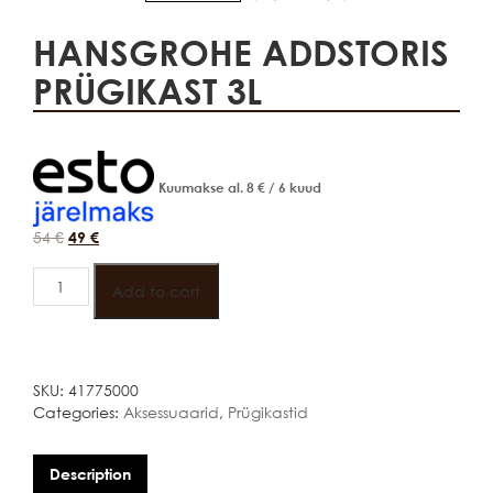
HANSGROHE ADDSTORIS
PRÜGIKAST 3L
Kuumakse al.
8
€
/ 6 kuud
54
€
49
€
HANSGROHE
ADDSTORIS
Add to cart
PRÜGIKAST
3L
quantity
SKU:
41775000
Categories:
Aksessuaarid
,
Prügikastid
Description