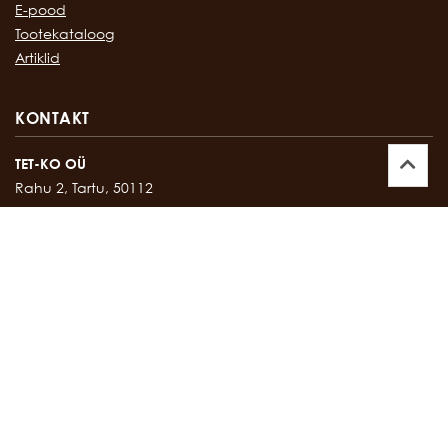
E-pood
Tootekataloog
Artiklid
KONTAKT
TET-KO OÜ
Rahu 2, Tartu, 50112
Kontor:
747 17 35
E-mail:
tetko@tetko.ee
SALONG
Rahu 2, Tartu, 50112
Salong:
747 67 16
E-mail:
salong@tetko.ee
www.tetko.ee