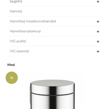
Segistid
Vannid
Vannitoa hooldusvahendid
Vannitoavalamud
WC-potid
WC-raamid
Hind
%