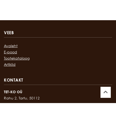
VEEB
Avaleht
E-pood
Tootekataloog
Artiklid
KONTAKT
TET-KO OÜ
Rahu 2, Tartu, 50112
Kontor:
747 17 35
E-mail:
tetko@tetko.ee