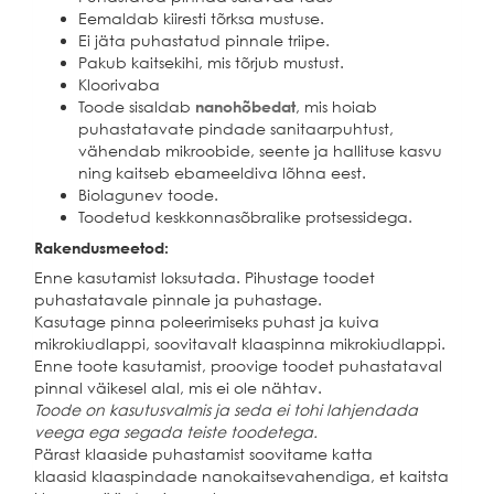
Eemaldab kiiresti tõrksa mustuse.
Ei jäta puhastatud pinnale triipe.
Pakub kaitsekihi, mis tõrjub mustust.
Kloorivaba
Toode sisaldab
nanohõbedat
, mis hoiab
puhastatavate pindade sanitaarpuhtust,
vähendab mikroobide, seente ja hallituse kasvu
ning kaitseb ebameeldiva lõhna eest.
Biolagunev toode.
Toodetud keskkonnasõbralike protsessidega.
Rakendusmeetod:
Enne kasutamist loksutada. Pihustage toodet
puhastatavale pinnale ja puhastage.
Kasutage pinna poleerimiseks puhast ja kuiva
mikrokiudlappi, soovitavalt klaaspinna mikrokiudlappi.
Enne toote kasutamist, proovige toodet puhastataval
pinnal väikesel alal, mis ei ole nähtav.
Toode on kasutusvalmis ja seda ei tohi lahjendada
veega ega segada teiste toodetega.
Pärast klaaside puhastamist soovitame katta
klaasid klaaspindade nanokaitsevahendiga, et kaitsta