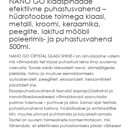
NANO GO klaaspindade
efektiivne puhastusvahend –
hüdrofoobse toimega klaasi,
metalli, kroomi, keraamika,
peeglite, lakitud mööbli
poleerimis- ja puhastusvahend
500ml.
NANO GO CRYSTAL GLASS SHINE-l on ainulaadne valem,
mis võimaldab teil klaasi puhastust teha ilma suurema
vaevata. Toode sobib ideaalselt rasva, sõrmejälgede,
plekkide, tolmu ja mustuse eemaldamiseks
autoakendelt, peeglitelt, ekraanidelt, keraamilistelt
plaatidelt jne.
Klaasipuhastusvahendi lisandid isopropüülalkohol ja
nanohõbedaosakesed võimaldavad saavutada
parima tulemuse – puhtuse ja sära. Samal ajal tekitab
puhastusvahend kaitsva, hüdrofoobse ja antistaatilise
kihi, muutes pinnad puhtamaks ja kauakestvamaks.
Tootel on suurem toimeainete kontsentratsioon, mis
tähendab, et efektiivseks puhastamiseks piisab väikesest