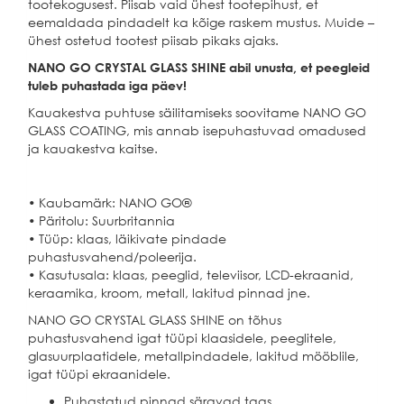
tootekogusest. Piisab vaid ühest tootepihust, et
eemaldada pindadelt ka kõige raskem mustus. Muide –
ühest ostetud tootest piisab pikaks ajaks.
NANO GO CRYSTAL GLASS SHINE abil unusta, et peegleid
tuleb puhastada iga päev!
Kauakestva puhtuse säilitamiseks soovitame NANO GO
GLASS COATING, mis annab isepuhastuvad omadused
ja kauakestva kaitse.
• Kaubamärk: NANO GO®
• Päritolu: Suurbritannia
• Tüüp: klaas, läikivate pindade
puhastusvahend/poleerija.
• Kasutusala: klaas, peeglid, televiisor, LCD-ekraanid,
keraamika, kroom, metall, lakitud pinnad jne.
NANO GO CRYSTAL GLASS SHINE on tõhus
puhastusvahend igat tüüpi klaasidele, peeglitele,
glasuurplaatidele, metallpindadele, lakitud mööblile,
igat tüüpi ekraanidele.
Puhastatud pinnad säravad taas