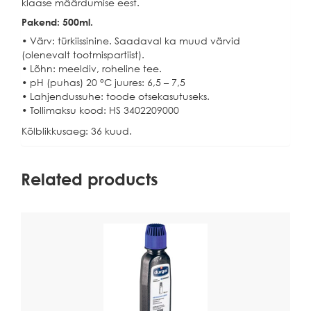
klaase määrdumise eest.
Pakend: 500ml.
• Värv: türkiissinine. Saadaval ka muud värvid
(olenevalt tootmispartiist).
• Lõhn: meeldiv, roheline tee.
• pH (puhas) 20 °C juures: 6,5 – 7,5
• Lahjendussuhe: toode otsekasutuseks.
• Tollimaksu kood: HS 3402209000
Kõlblikkusaeg: 36 kuud.
Related products