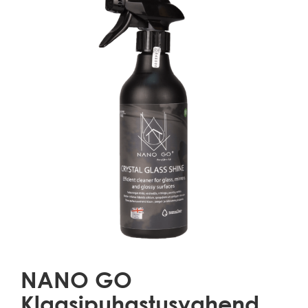
NANO GO
Klaasipuhastusvahend