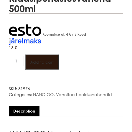
500ml
Kuumakse al.
4
€
/ 3 kuud
13
€
NANO
GO
Add to cart
Klaasipuhastusvahend
500ml
quantity
SKU:
31976
Categories:
NANO GO
,
Vannitoa hooldusvahendid
Description