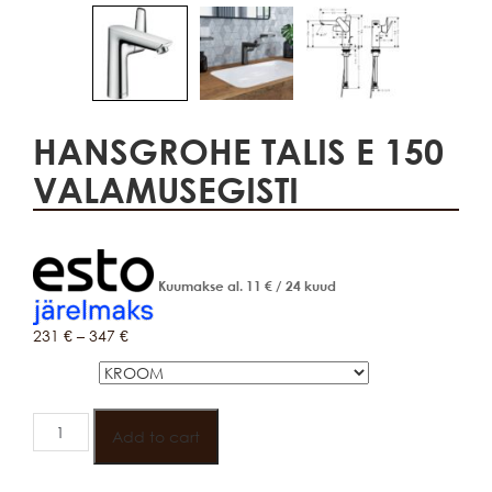
HANSGROHE TALIS E 150
VALAMUSEGISTI
Kuumakse al.
11
€
/ 24 kuud
231
€
–
347
€
VÄRV
HANSGROHE
TALIS
Add to cart
E
150