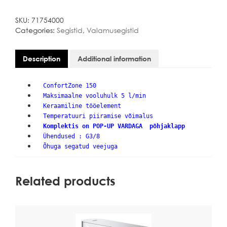
VALAMUSEGISTI
quantity
SKU:
71754000
Categories:
Segistid
,
Valamusegistid
Description
Additional information
ConfortZone 150
Maksimaalne vooluhulk 5 l/min
Keraamiline tööelement
Temperatuuri piiramise võimalus
Komplektis on POP-UP VARDAGA põhjaklapp
Ühendused : G3/8
Õhuga segatud veejuga
Related products