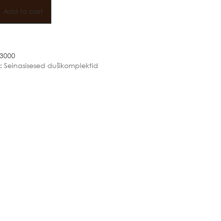
OHE
ET
Add to cart
3000
:
Seinasisesed dušikomplektid