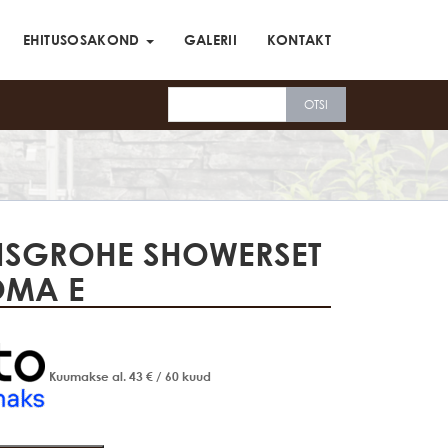
EHITUSOSAKOND
GALERII
KONTAKT
SGROHE SHOWERSET
MA E
Kuumakse al.
43
€
/ 60 kuud