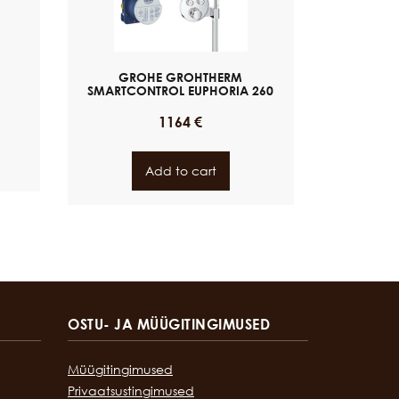
GROHE GROHTHERM
SMARTCONTROL EUPHORIA 260
1164
€
Add to cart
OSTU- JA MÜÜGITINGIMUSED
Müügitingimused
Privaatsustingimused