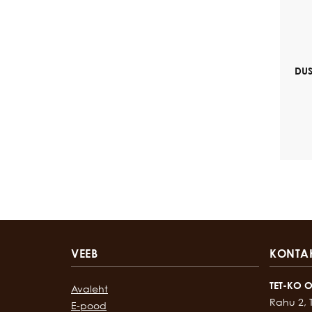
DUS
VEEB
KONTA
TET-KO 
Avaleht
Rahu 2, 
E-pood