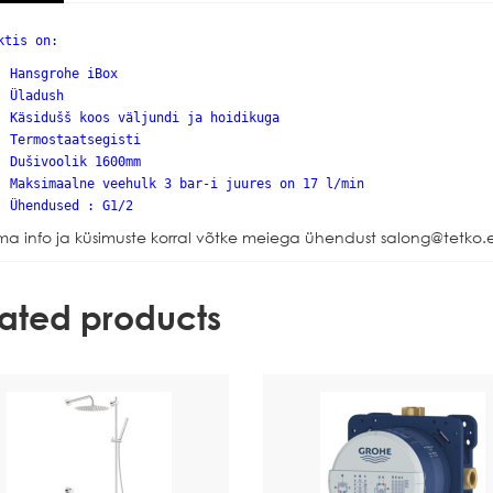
ktis on:
Hansgrohe iBox
Üladush
Käsidušš koos väljundi ja hoidikuga
Termostaatsegisti
Dušivoolik 1600mm
Maksimaalne veehulk 3 bar-i juures on 17 l/min
Ühendused : G1/2
a info ja küsimuste korral võtke meiega ühendust salong@tetko.e
lated products