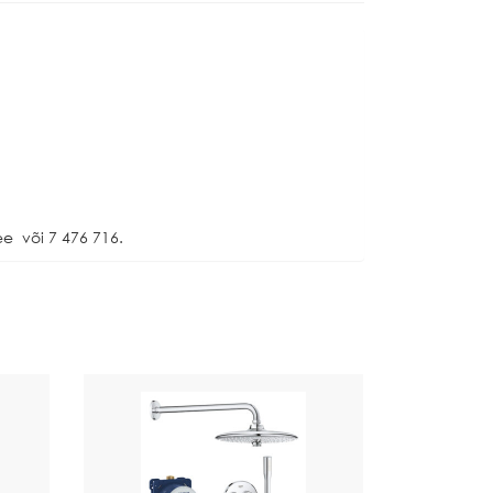
e või 7 476 716.