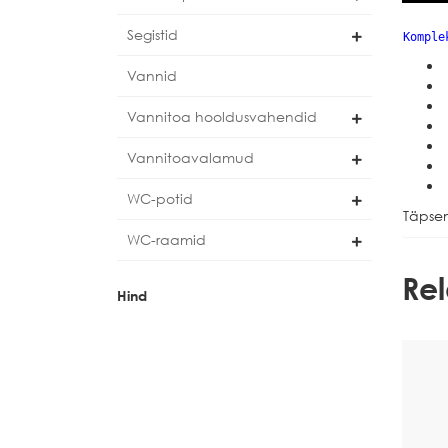
Segistid
Komple
Vannid
Vannitoa hooldusvahendid
Vannitoavalamud
WC-potid
Täpsem
WC-raamid
Re
Hind