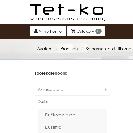
Tet-ko
Minu konto
Ostukorv
0
Avaleht
Products
Seinasisesed dušikompl
/
/
Tootekategooria
Aksessuaarid
Dušid
Dušikomplektid
Dušiliftid