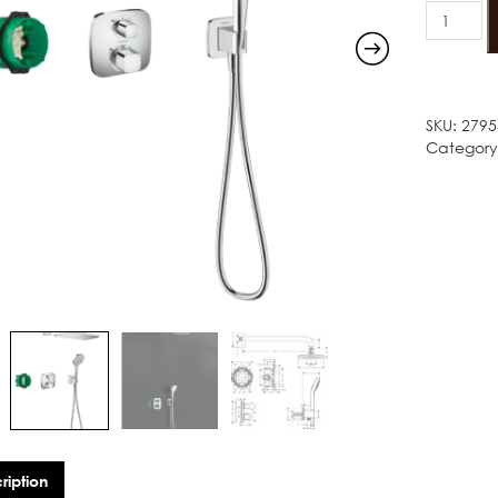
HANSGR
SHOWERS
CROMA
E
quantity
SKU:
2795
Category
ription