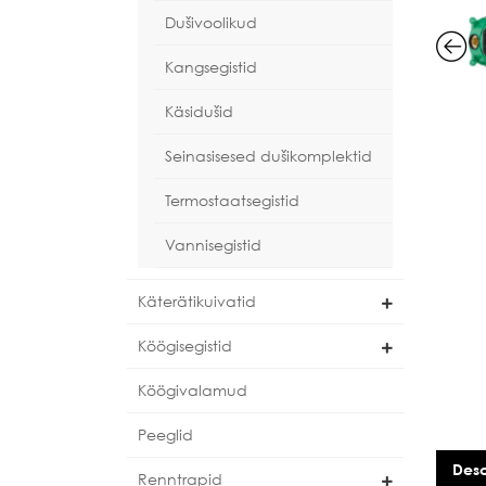
Dušivoolikud
Kangsegistid
Käsidušid
Seinasisesed dušikomplektid
Termostaatsegistid
Vannisegistid
Käterätikuivatid
Köögisegistid
Köögivalamud
Peeglid
Desc
Renntrapid