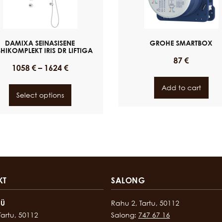
DAMIXA SEINASISENE
GROHE SMARTBOX
HIKOMPLEKT IRIS DR LIFTIGA
87
€
1058
€
–
1624
€
Add to cart
Select options
KT
SALONG
OÜ
Rahu 2, Tartu, 50112
Tartu, 50112
Salong:
747 67 16