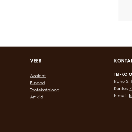
VEEB
KONTA
TET-KO 
Avaleht
Rahu 2, 
E-pood
Kontor:
7
Tootekataloog
E-mail:
t
Artiklid