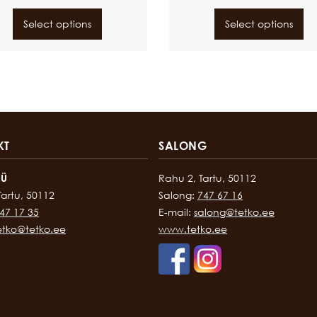
Select options
Select options
KT
SALONG
OÜ
Rahu 2, Tartu, 50112
Tartu, 50112
Salong:
747 67 16
47 17 35
E-mail:
salong@tetko.ee
etko@tetko.ee
www.tetko.ee