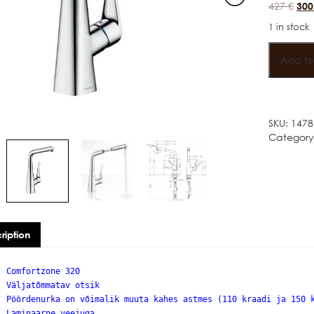
427
€
30
1 in stock
Add to
SKU:
1478
Category
ription
Comfortzone 320
Väljatõmmatav otsik
Pöördenurka on võimalik muuta kahes astmes (110 kraadi ja 150 
Laminaarne veejuga