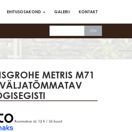
EHITUSOSAKOND
GALERII
KONTAKT
SGROHE METRIS M71
 VÄLJATÕMMATAV
GISEGISTI
Kuumakse al.
12
€
/ 36 kuud