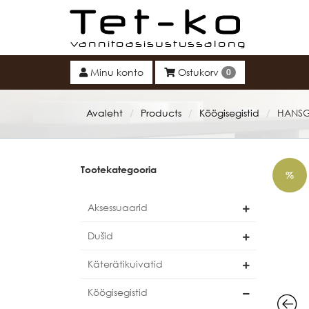
Tet-ko
Minu konto
Ostukorv
0
Avaleht
Products
Köögisegistid
HANSG
/
/
/
Tootekategooria
%
Aksessuaarid
Dušid
Käterätikuivatid
Köögisegistid