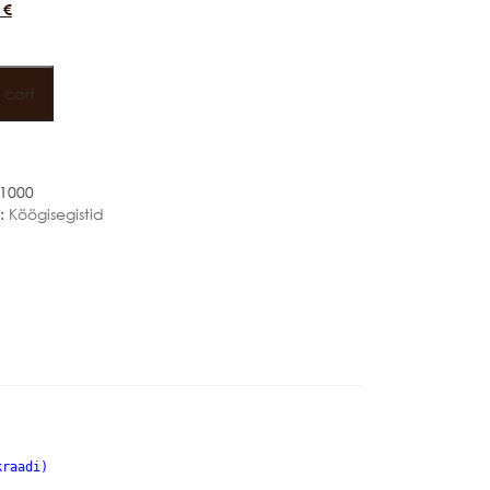
0
€
 cart
1000
:
Köögisegistid
kraadi)