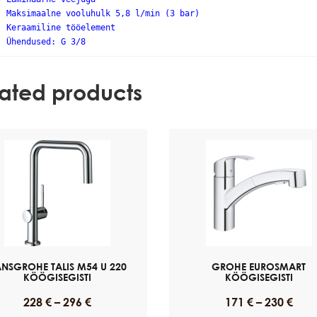
Maksimaalne vooluhulk 5,8 l/min (3 bar)
Keraamiline tööelement
Ühendused: G 3/8
lated products
NSGROHE TALIS M54 U 220
GROHE EUROSMART
KÖÖGISEGISTI
KÖÖGISEGISTI
228
€
–
296
€
171
€
–
230
€