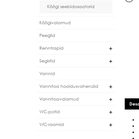
Köögi seebidosaatorid
Köögivalamud
Peeglid
Renntrapid
Segistid
Vannid
Vannitoa hooldusvahendid
Vannitoavalamud
Desc
WC-potid
WC-raamid