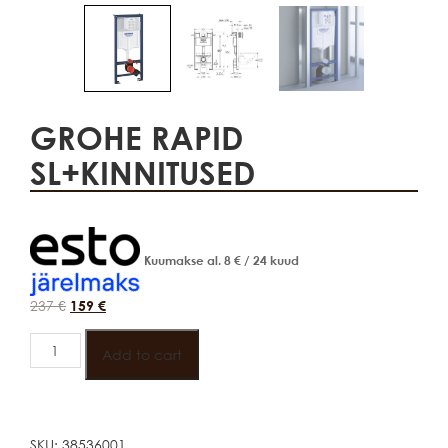
GROHE RAPID
SL+KINNITUSED
Kuumakse al.
8
€
/ 24 kuud
237
€
159
€
GROHE
RAPID
Add to cart
SL+KINNITUSED
quantity
SKU:
38536001