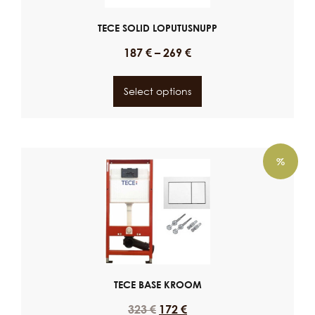
TECE SOLID LOPUTUSNUPP
187
€
–
269
€
Select options
%
TECE BASE KROOM
323
€
172
€