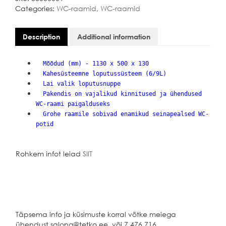
Categories:
WC-raamid
,
WC-raamid
Description
Additional information
Mõõdud (mm) - 1130 x 500 x 130
Kahesüsteemne loputussüsteem (6/9L)
Lai valik loputusnuppe
Pakendis on vajalikud kinnitused ja ühendused
WC-raami paigalduseks
Grohe raamile sobivad enamikud seinapealsed WC-
potid
Rohkem infot leiad
SIIT
Täpsema info ja küsimuste korral võtke meiega
ühendust salong@tetko.ee või 7 476 716.