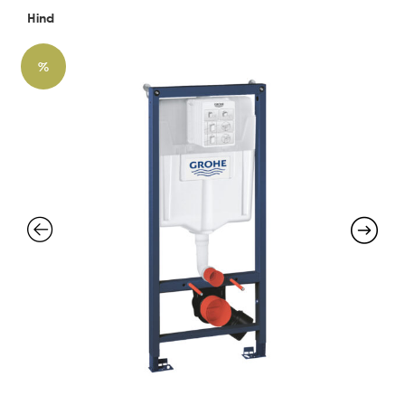
Hind
%