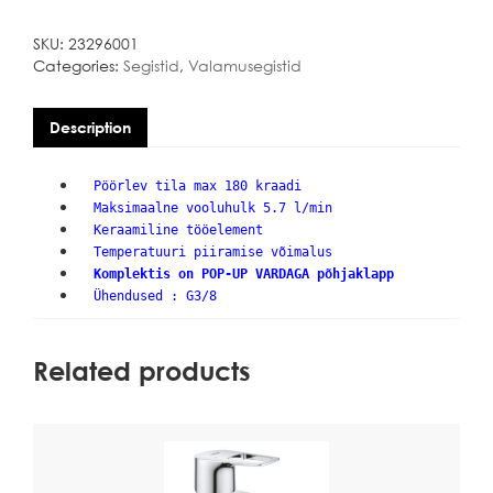
quantity
SKU:
23296001
Categories:
Segistid
,
Valamusegistid
Description
Pöörlev tila max 180 kraadi
Maksimaalne vooluhulk 5.7 l/min
Keraamiline tööelement
Temperatuuri piiramise võimalus
Komplektis on POP-UP VARDAGA põhjaklapp
Ühendused : G3/8
Related products