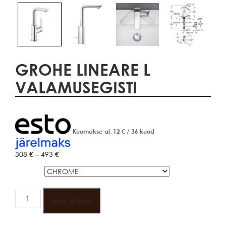
GROHE LINEARE L
VALAMUSEGISTI
Kuumakse al.
12
€
/ 36 kuud
308
€
–
493
€
VÄRV
GROHE
LINEARE
Add to cart
L
VALAMUSEGISTI