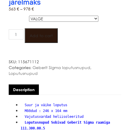
563
€
–
978
€
VÄRV
GEBERIT
SIGMA50
Add to cart
MUSTKROOM
LOPUTUSNUPP
quantity
SKU:
115671112
Categories:
Geberit Sigma loputusnupud
,
Loputusnupud
Description
Suur ja väike loputus
Mõõdud : 246 x 164 mm
Vajutusvardad heliisoleeritud
Loputusnupud Sobivad Geberit Sigma raamiga
111.300.00.5