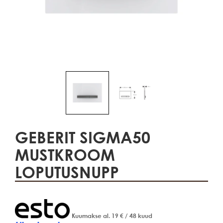
GEBERIT SIGMA50
MUSTKROOM
LOPUTUSNUPP
Kuumakse al.
19
€
/ 48 kuud