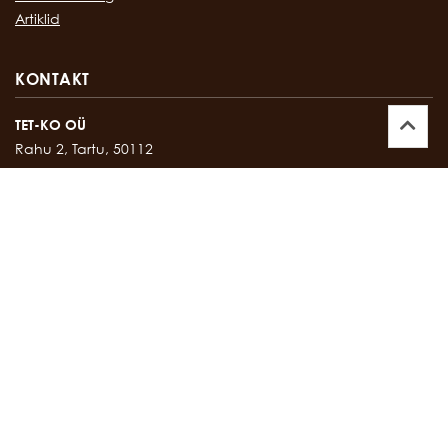
Artiklid
KONTAKT
TET-KO OÜ
Rahu 2, Tartu, 50112
Kontor:
747 17 35
E-mail:
tetko@tetko.ee
SALONG
Rahu 2, Tartu, 50112
Salong:
747 67 16
E-mail:
salong@tetko.ee
www.tetko.ee