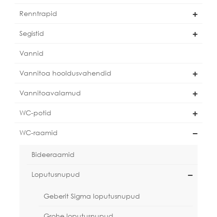
Renntrapid
Segistid
Vannid
Vannitoa hooldusvahendid
Vannitoavalamud
WC-potid
WC-raamid
Bideeraamid
Loputusnupud
Geberit Sigma loputusnupud
Grohe loputusnupud