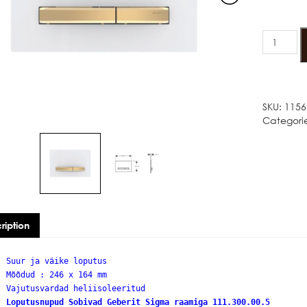
VÄRV
GEBERIT
SIGMA50
MESSING
LOPUTUS
quantity
SKU:
1156
Categori
ription
Suur ja väike loputus
Mõõdud : 246 x 164 mm
Vajutusvardad heliisoleeritud
Loputusnupud Sobivad Geberit Sigma raamiga 111.300.00.5