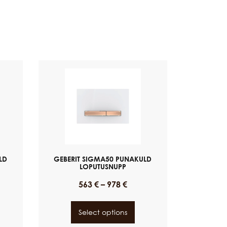
LD
GEBERIT SIGMA50 PUNAKULD
LOPUTUSNUPP
563
€
–
978
€
Select options