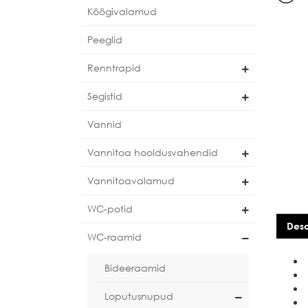
Köögivalamud
Peeglid
Renntrapid
Segistid
Vannid
Vannitoa hooldusvahendid
Vannitoavalamud
WC-potid
Desc
WC-raamid
Bideeraamid
Loputusnupud