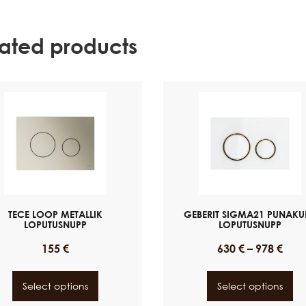
lated products
TECE LOOP METALLIK
GEBERIT SIGMA21 PUNAKU
LOPUTUSNUPP
LOPUTUSNUPP
155
€
630
€
–
978
€
Select options
Select options