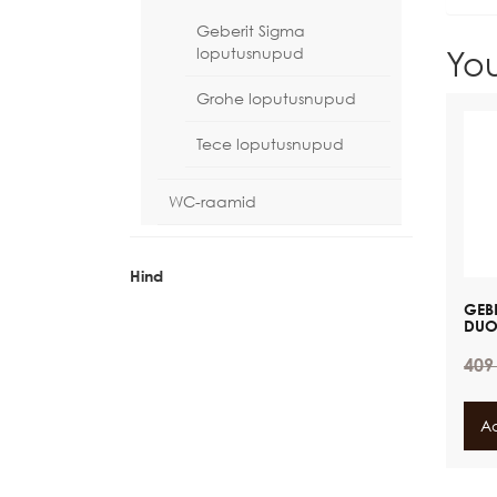
Geberit Sigma
loputusnupud
Yo
Grohe loputusnupud
Tece loputusnupud
WC-raamid
Hind
GEB
DUO
40
Ad