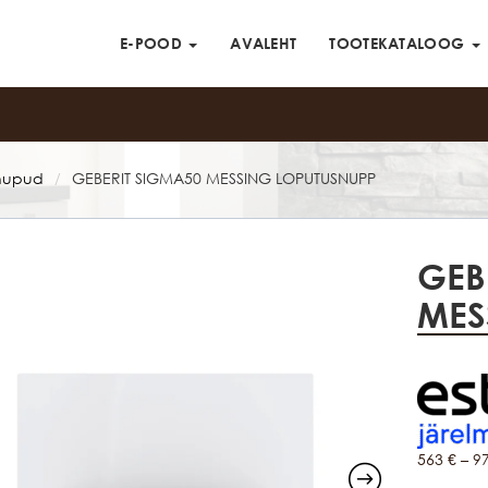
E-POOD
AVALEHT
TOOTEKATALOOG
snupud
GEBERIT SIGMA50 MESSING LOPUTUSNUPP
/
GEB
MES
563
€
–
9