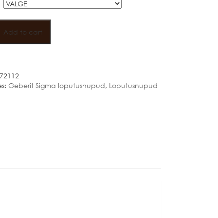
Add to cart
NUPP
72112
es:
Geberit Sigma loputusnupud
,
Loputusnupud