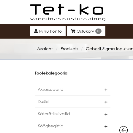
Tet-ko
Minu konto
Ostukorv
0
Avaleht
Products
Geberit Sigma loputu
/
/
Tootekategooria
Aksessuaarid
Dušid
Käterätikuivatid
Köögisegistid