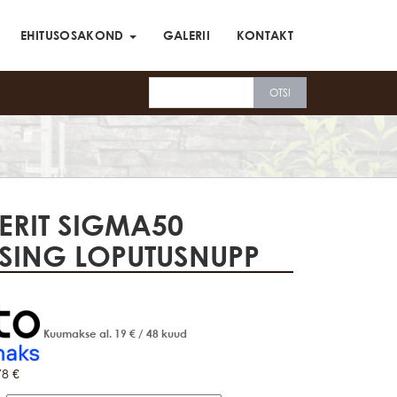
EHITUSOSAKOND
GALERII
KONTAKT
ERIT SIGMA50
SING LOPUTUSNUPP
Kuumakse al.
19
€
/ 48 kuud
78
€