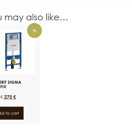
u may also like…
%
ERIT SIGMA
FIX
9
€
275
€
d to cart