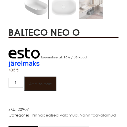
BALTECO NEO O
Kuumakse al.
16
€
/ 36 kuud
405
€
BALTECO
NEO
Add to cart
O
quantity
SKU:
20907
Categories:
Pinnapealsed valamud
,
Vannitoavalamud