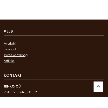
VEEB
Avaleht
E-pood
Tootekataloog
Artiklid
KONTAKT
TET-KO OÜ
Rahu 2, Tartu, 50112
Kontor:
747 17 35
E-mail:
tetko@tetko.ee