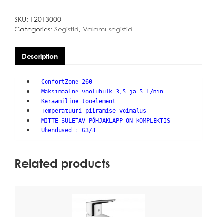
VALAMUSEGISTI
quantity
SKU:
12013000
Categories:
Segistid
,
Valamusegistid
Description
ConfortZone 260
Maksimaalne vooluhulk 3,5 ja 5 l/min
Keraamiline tööelement
Temperatuuri piiramise võimalus
MITTE SULETAV PÕHJAKLAPP ON KOMPLEKTIS
Ühendused : G3/8
Related products