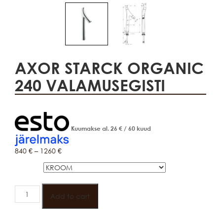
AXOR STARCK ORGANIC
240 VALAMUSEGISTI
Kuumakse al.
26
€
/ 60 kuud
840
€
–
1260
€
VÄRV
AXOR
STARCK
Add to cart
ORGANIC
240