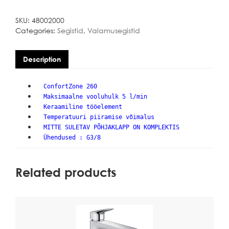
quantity
SKU:
48002000
Categories:
Segistid
,
Valamusegistid
Description
ConfortZone 260
Maksimaalne vooluhulk 5 l/min
Keraamiline tööelement
Temperatuuri piiramise võimalus
MITTE SULETAV PÕHJAKLAPP ON KOMPLEKTIS
Ühendused : G3/8
Related products