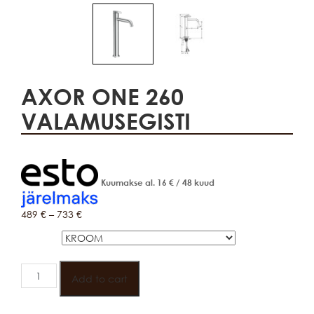
AXOR ONE 260
VALAMUSEGISTI
Kuumakse al.
16
€
/ 48 kuud
489
€
–
733
€
VÄRV
AXOR
ONE
Add to cart
260
VALAMUSEGISTI