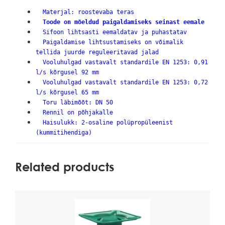
Materjal: roostevaba teras
Toode on mõeldud paigaldamiseks seinast eemale
Sifoon lihtsasti eemaldatav ja puhastatav
Paigaldamise lihtsustamiseks on võimalik
tellida juurde reguleeritavad jalad
Vooluhulgad vastavalt standardile EN 1253: 0,91
l/s kõrgusel 92 mm
Vooluhulgad vastavalt standardile EN 1253: 0,72
l/s kõrgusel 65 mm
Toru läbimõõt: DN 50
Rennil on põhjakalle
Haisulukk: 2-osaline polüpropüleenist
(kummitihendiga)
Related products