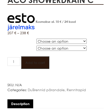
Kuumakse al.
10
€
/ 24 kuud
207
€
–
238
€
Pikkus
Paigalduskõrgus
ACO
SHOWERDRAIN
Add to cart
C
quantity
SKU:
N/A
Categories:
Duširennid põrandale
,
Renntrapid
Description