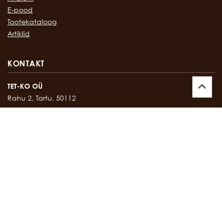
E-pood
Tootekataloog
Artiklid
KONTAKT
TET-KO OÜ
Rahu 2, Tartu, 50112
Kontor:
747 17 35
E-mail:
tetko@tetko.ee
SALONG
Rahu 2, Tartu, 50112
Salong:
747 67 16
E-mail:
salong@tetko.ee
www.tetko.ee