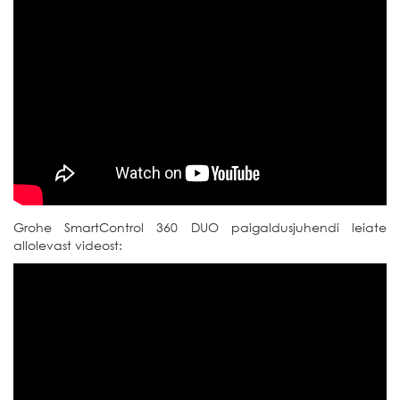
Grohe SmartControl 360 DUO paigaldusjuhendi leiate
allolevast videost: