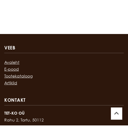
VEEB
Avaleht
E-pood
Tootekataloog
Artiklid
KONTAKT
TET-KO OÜ
Rahu 2, Tartu, 50112
Kontor:
747 17 35