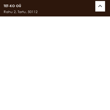
TET-KO OÜ
Rahu 2, Tartu, 50112
Kontor:
747 17 35
E-mail:
tetko@tetko.ee
SALONG
Rahu 2, Tartu, 50112
Salong:
747 67 16
E-mail:
salong@tetko.ee
www.tetko.ee
OSTU- JA MÜÜGITINGIMUSED
Müügitingimused