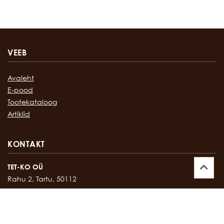
VEEB
Avaleht
E-pood
Tootekataloog
Artiklid
KONTAKT
TET-KO OÜ
Rahu 2, Tartu, 50112
Kontor:
747 17 35
E-mail:
tetko@tetko.ee