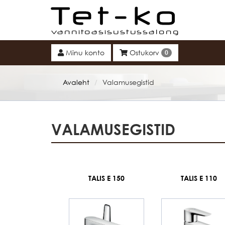
Tet-ko
Minu konto
Ostukorv
0
Avaleht
Valamusegistid
/
VALAMUSEGISTID
TALIS E 150
TALIS E 110