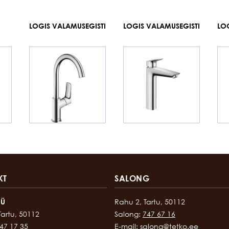
LOGIS VALAMUSEGISTI
LOGIS VALAMUSEGISTI
LO
I
KT
SALONG
OÜ
Rahu 2, Tartu, 50112
Tartu, 50112
Salong:
747 67 16
47 17 35
E-mail:
salong@tetko.ee