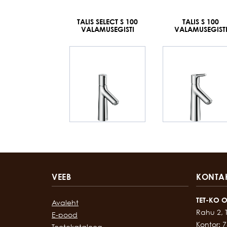
TALIS SELECT S 100
TALIS S 100
VALAMUSEGISTI
VALAMUSEGIST
VEEB
KONTA
TET-KO 
Avaleht
Rahu 2, 
E-pood
Kontor:
7
Tootekataloog