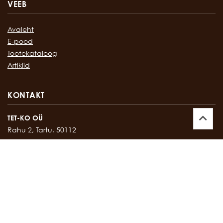
VEEB
Avaleht
E-pood
Tootekataloog
Artiklid
KONTAKT
TET-KO OÜ
Rahu 2, Tartu, 50112
Kontor:
747 17 35
E-mail:
tetko@tetko.ee
SALONG
Rahu 2, Tartu, 50112
Salong:
747 67 16