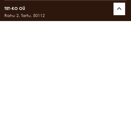
TET-KO OÜ
Rahu 2, Tartu, 50112
Kontor:
747 17 35
E-mail:
tetko@tetko.ee
SALONG
Rahu 2, Tartu, 50112
Salong:
747 67 16
E-mail:
salong@tetko.ee
www.tetko.ee
OSTU- JA MÜÜGITINGIMUSED
Müügitingimused