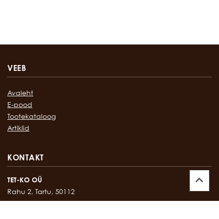
VEEB
Avaleht
E-pood
Tootekataloog
Artiklid
KONTAKT
TET-KO OÜ
Rahu 2, Tartu, 50112
Kontor:
747 17 35
E-mail:
tetko@tetko.ee