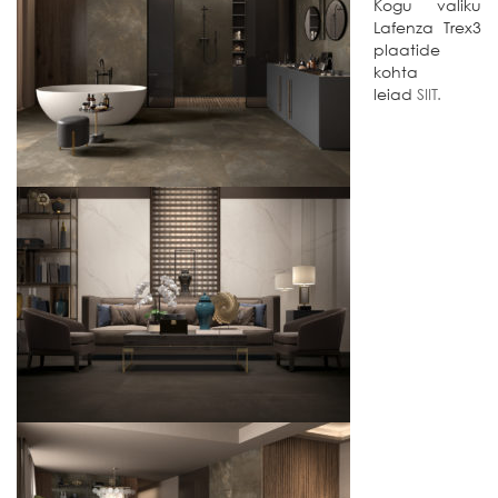
Kogu valiku
Lafenza Trex3
plaatide
kohta
leiad
SIIT.