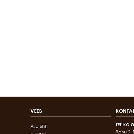
VEEB
KONTA
TET-KO 
Avaleht
Rahu 2, 
E-pood