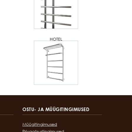
HOTEL
OSTU- JA MÜÜGITINGIMUSED
Müügitingimused
Privaatsustingimused