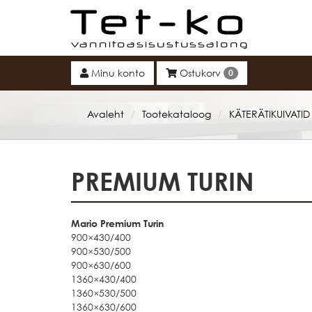
Tet-ko
Minu konto
Ostukorv
0
Avaleht
Tootekataloog
KÄTERÄTIKUIVATID
/
/
PREMIUM TURIN
Mario Premium Turin
900×430/400
900×530/500
900×630/600
1360×430/400
1360×530/500
1360×630/600