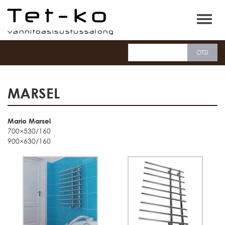
Tet-ko
MARSEL
Mario Marsel
700×530/160
900×630/160