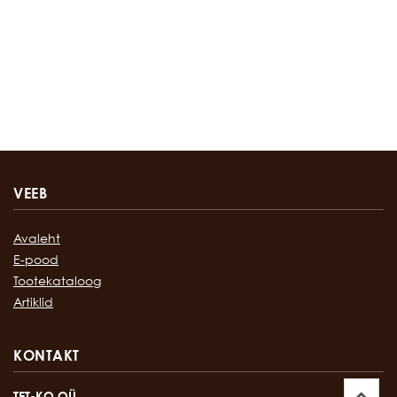
VEEB
Avaleht
E-pood
Tootekataloog
Artiklid
KONTAKT
TET-KO OÜ