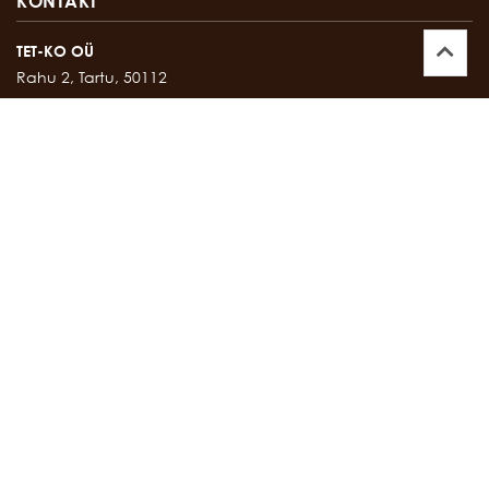
KONTAKT
TET-KO OÜ
Rahu 2, Tartu, 50112
Kontor:
747 17 35
E-mail:
tetko@tetko.ee
SALONG
Rahu 2, Tartu, 50112
Salong:
747 67 16
E-mail:
salong@tetko.ee
www.tetko.ee
OSTU- JA MÜÜGITINGIMUSED