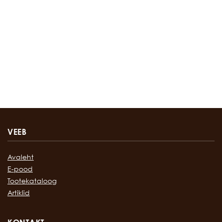
VEEB
Avaleht
E-pood
Tootekataloog
Artiklid