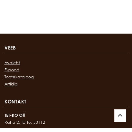
VEEB
Avaleht
E-pood
Tootekataloog
Artiklid
KONTAKT
TET-KO OÜ
Rahu 2, Tartu, 50112
Kontor:
747 17 35